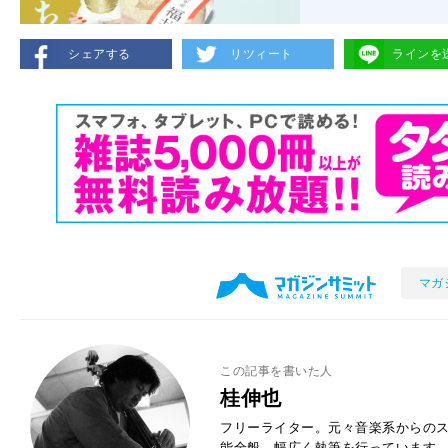
シェアする
リツィート
ラインを
マガ
この記事を書いた人
桂伸也
フリーライター。元々音楽系からの
能全般、幅広く執筆を行っています