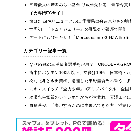
三崎優太の若者みらい基金 助成金先決定！最優秀賞1,
イカ専門ECサイト
海ほたるPAリニューアルに 千葉県出身吉木りさの地
世界初！『トムとジェリー』の展覧会が銀座で開催
デートにもぴったり！「Mercedes me GINZA the l
カテゴリー記事一覧
なぜ59歳の三浦知良選手を起用？ ONODERA GR
街中にポケモン100匹以上、立像は19匹 日本橋・八
松村北斗と今田美桜、急逝した東野圭吾氏へ誓う「多
スキマスイッチ『全力少年』×アミノバイタル 全国1
校長先生気質のジャンボたかおが大暴れ 宮澤エマに
西島秀俊、「表現するために生まれてきた方」満島ひ