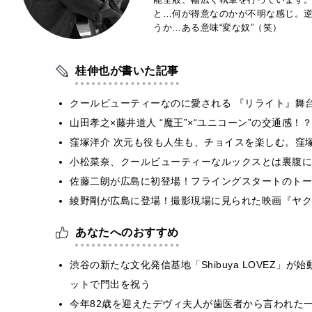
と…何が得意なのかが不明な感じ。
うか…ある意味“変な奴”（笑）
桂伸也が書いた記事
クールビューティーなのに愛される 『リライト』舞
山田孝之×藤井道人 “魔王”×“ユニコーン”の交通感！
窪塚洋介 次元も役も人生も、チョイスを楽しむ。窪
小松菜奈、クールビューティーなルックスとは裏腹に
佐藤二朗が広島に初登場！フライングスタートのトー
綾野剛が広島に登場！撮影現場に見られた映画『ヤクザと家
あなたへのおすすめ
渋谷の新たな文化発信基地「Shibuya LOVEZ
ットで門出を祝う
今年82歳を迎えたデヴィ夫人が歯医者から言われた