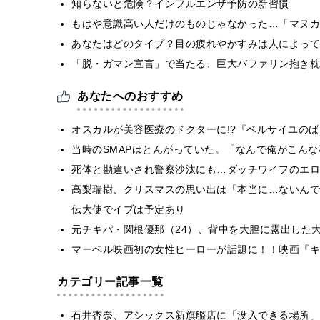
知らないと危険？インフルエンザ予防の新習慣
もはや意識高い人だけのものじゃなかった…「マヌカ
あなたはどのタイプ？目の疲れやかすみは人によって
「脱・ガマン宣言」で当たる、巨大バファリン抱き枕
あなたへのおすすめ
オスカルが美容医療のドクターに!?『ベルサイユの
当時のSMAPはとんがっていた。「なんで俺がこん
死体と勘違いされ警察沙汰にも…ダッチワイフのエロ
高梨瑞樹、クリスマスの思い出は「本当に…ないんで
伝大使でイブは予定あり
元チキパ・関根優那（24）、背中を大胆に露出した
マーベル映画初の女性ヒーローが話題に！！映画『キ
カテゴリー記事一覧
石井杏奈、アシックス新旗艦店に「没入できる場所」