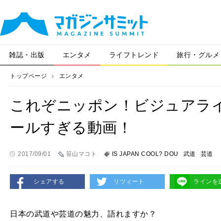
雑誌・出版
エンタメ
ライフトレンド
旅行・グルメ
トップページ
エンタメ
これぞニッポン！ビジュアラ
ールすぎる動画！
2017/09/01
笹山マコト
IS JAPAN COOL? DOU
武道
芸道
シェアする
リツィート
ラインを
日本の武道や芸道の魅力、語れますか？