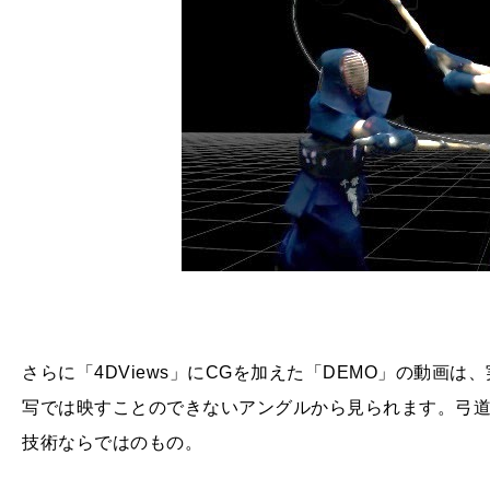
さらに「
4DViews
」に
CG
を加えた「
DEMO
」の動画は、
写では映すことのできないアングルから見られます。弓
技術ならではのもの。