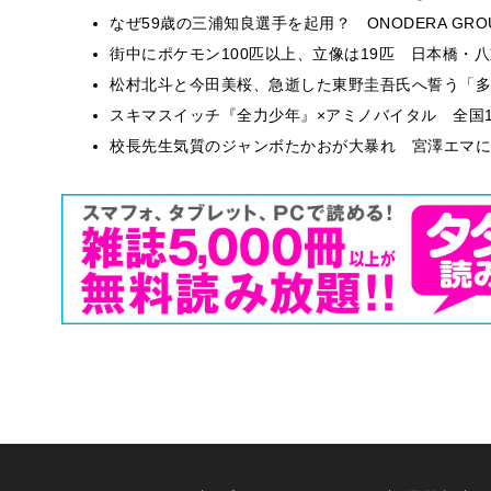
なぜ59歳の三浦知良選手を起用？ ONODERA GR
街中にポケモン100匹以上、立像は19匹 日本橋・八
松村北斗と今田美桜、急逝した東野圭吾氏へ誓う「多
スキマスイッチ『全力少年』×アミノバイタル 全国1
校長先生気質のジャンボたかおが大暴れ 宮澤エマに