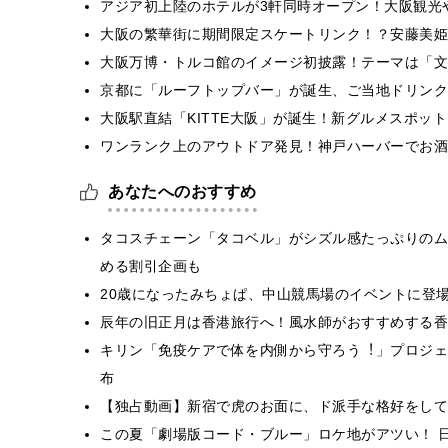
アジア初上陸のホテルが3軒同時オープン！大阪観光
大阪の繁華街に期間限定スケートリンク！？安藤美姫
大阪万博・トルコ館のイメージ初披露！テーマは「文
京都に「ルーフトップバー」が誕生、ご当地ドリンク
大阪駅直結「KITTE大阪」が誕生！新グルメスポッ
ワンランク上のアウトドア発見！神戸ハーバーでお酒
あなたへのおすすめ
タコスチェーン「タコベル」がシズル感たっぷりのム
める割引企画も
20歳になったみちょぱ、中山競馬場のイベントに登
辰年の旧正月は香港旅行へ！風水師がおすすめする香
キリン「免疫ケアで体を内側から守ろう︕」プロジェ
布
【独占動画】新宿で虎のお面に、ド派手な格好をして
この夏「劇場版コード・ブルー」ロケ地がアツい！ 