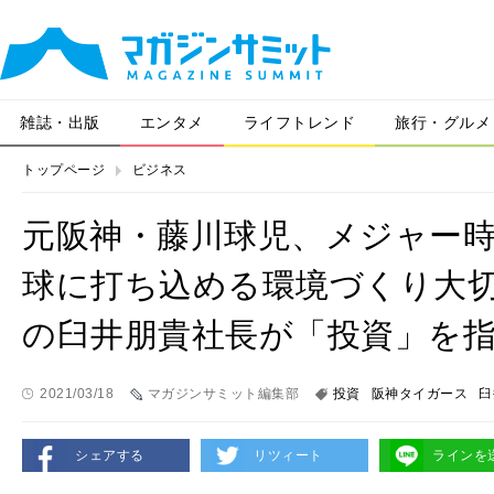
雑誌・出版
エンタメ
ライフトレンド
旅行・グルメ
トップページ
ビジネス
元阪神・藤川球児、メジャー
球に打ち込める環境づくり大切
の臼井朋貴社長が「投資」を
2021/03/18
マガジンサミット編集部
投資
阪神タイガース
臼
シェアする
リツィート
ラインを