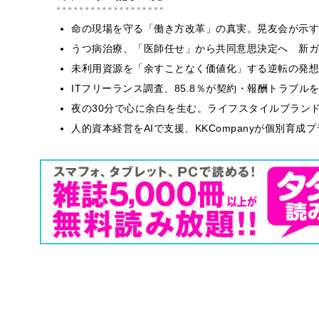
​命の現場を守る「働き方改革」の真実。晃友会が示
うつ病治療、「医師任せ」から共同意思決定へ 新ガ
​​未利用資源を「余すことなく価値化」する逆転の発
ITフリーランス調査、85.8％が契約・報酬トラブ
​夜の30分で心に余白を生む。ライフスタイルブラン
人的資本経営をAIで支援、KKCompanyが個別育成