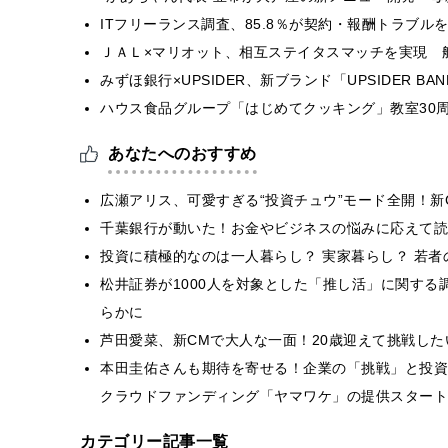
ITフリーランス調査、85.8％が契約・報酬トラブ
ＪＡＬ×マリオット、相互ステイタスマッチを実現 
みずほ銀行×UPSIDER、新ブランド「UPSIDER BANK 
ハウス食品グループ「はじめてクッキング」教室30周
あなたへのおすすめ
広瀬アリス、可愛すぎる“投資チュウ”モード全開！新
千葉銀行が動いた！お金やビジネスの悩みに応えて読
投資に積極的なのは一人暮らし？ 実家暮らし？ 若
松井証券が1000人を対象とした「推し活」に関す
らかに
芦田愛菜、新CMで大人な一面！20歳迎えて挑戦し
本田圭佑さんも期待を寄せる！企業の「挑戦」と投資
クラウドファンディング「ヤマワケ」の提供スタート
カテゴリー記事一覧