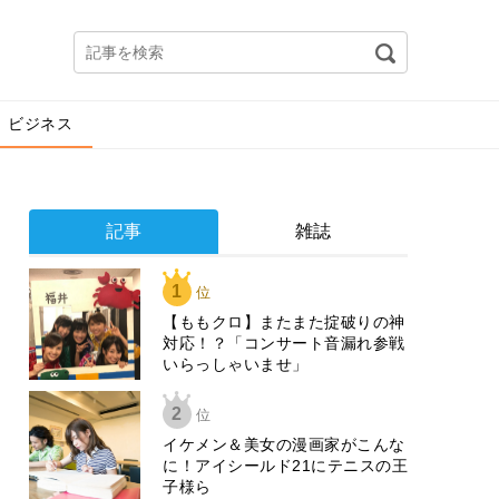
ビジネス
記事
雑誌
1
位
【ももクロ】またまた掟破りの神
対応！？「コンサート音漏れ参戦
いらっしゃいませ」
2
位
イケメン＆美女の漫画家がこんな
に！アイシールド21にテニスの王
子様ら