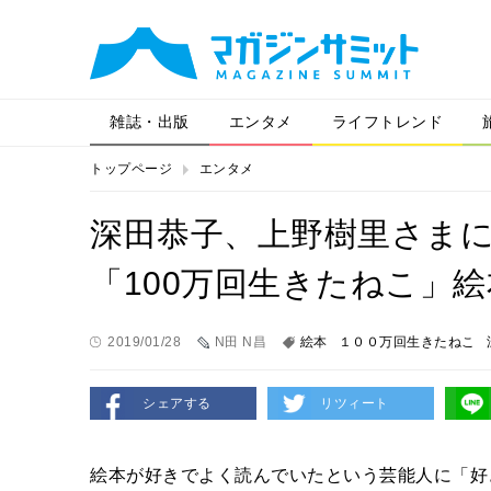
雑誌・出版
エンタメ
ライフトレンド
トップページ
エンタメ
深田恭子、上野樹里さま
「100万回生きたねこ」
2019/01/28
N田 N昌
絵本
１００万回生きたねこ
シェアする
リツィート
絵本が好きでよく読んでいたという芸能人に「好