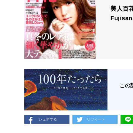
美人百花 
Fujisa
この
シェアする
リツィート