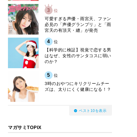
3
位
可愛すぎる声優・雨宮天、ファン
必見の「声優グランプリ」と「雨
宮天の有頂天・纏」が発売
4
位
【科学的に検証】視覚で恋する男
はなぜ、女性のサンタコスに弱い
のか？
5
位
3時のおやつにキリクリームチー
ズは、太りにくく健康になる！？
ベスト10を表示
マガサミTOPIX