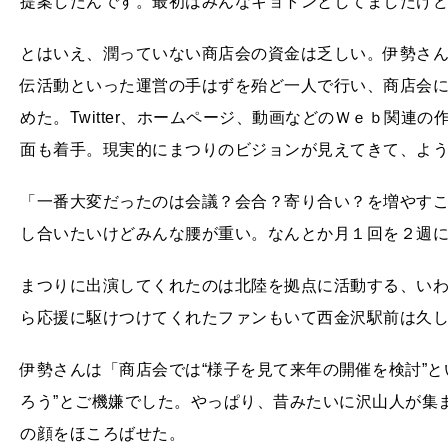
提案したんです。最初はみんなキョトンとしてましたけ
とはいえ、潤っていない商店会の資金は乏しい。伊勢さ
伝活動といった運営の手はずを殆ど一人で行い、商店会
めた。Twitter、ホームページ、動画などのＷｅｂ関連
面も着手。現実的にまつりのビジョンが見えてきて、よ
「一番大変だったのは会議？会合？寄り合い？を増やす
し合いたいけどみんな腰が重い。なんとか月１回を２週
まつりに出演してくれたのは北陸を拠点に活動する、い
ら応援に駆けつけてくれたファンもいて西金沢駅前は久
伊勢さんは「商店会では“様子を見て来年の開催を検討”と
ろう”とご機嫌でした。やっぱり、昔みたいに沢山人が集
の顔をほころばせた。