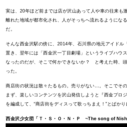
実は、20年ほど前までは店が沢山あって人や車の往来も
離れた地域が都市化され、人がそっちへ流れるようにな
だ。
そんな西金沢駅の傍に、2014年、石川県の地元アイド
置き、翌年には「西金沢一丁目劇場」というライブハウ
なったのだが、そこで何かできないか？ と考えた時、
った。
商店街の状況は散々たるもの。売りがない…。そこでそ
まず、楽しいコンテンツを沢山発信しようと『西金プロ
を編成して、“商店街をディスって歌っちまえ！”とばか
西金沢少女団「Ｔ・Ｓ・Ｏ・Ｎ・Ｐ ~The song of Nishika