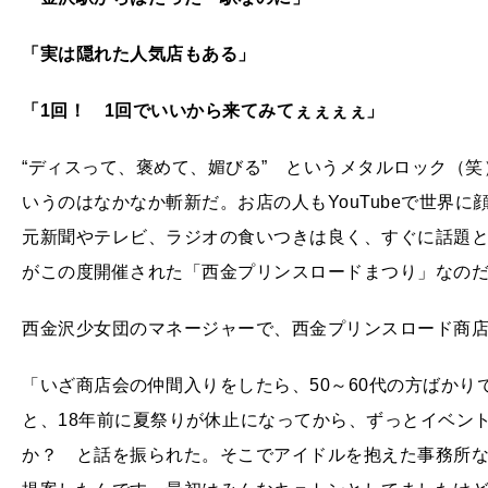
「実は隠れた人気店もある」
「1回！ 1回でいいから来てみてぇぇぇぇ」
“ディスって、褒めて、媚びる” というメタルロック（
いうのはなかなか斬新だ。お店の人もYouTubeで世界
元新聞やテレビ、ラジオの食いつきは良く、すぐに話題
がこの度開催された「西金プリンスロードまつり」なの
西金沢少女団のマネージャーで、西金プリンスロード商
「いざ商店会の仲間入りをしたら、50～60代の方ばか
と、18年前に夏祭りが休止になってから、ずっとイベン
か？ と話を振られた。そこでアイドルを抱えた事務所