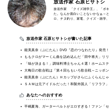
放送作家 石原ヒサトシ
放送作家 「クイズ雑学王」、「ボキ
た。なんか面白いことないかなぁ～
ロ、チヌ釣り、家電、クイズ・雑学
放送作家 石原ヒサトシが書いた記事
能美真奈（ぷにたん）DVD『恋のつなわたり』発売
ももクロがマーくん曲を詰め込んだ「田中将大」リリ
「味が決まる！」調味料博士ちゃん４選！ホームステ
大晦日の歌合戦は『第４回ももいろ歌合戦～ニッポン
能美真奈（ぷにたん）Ｈカップがさらにふくらんじゃ
ＳＡＭは元アイドルだった！和製外国人「リフラフ」
あなたへのおすすめ
平嶋夏海、ガーターベルトがエロすぎる！ファン「セ