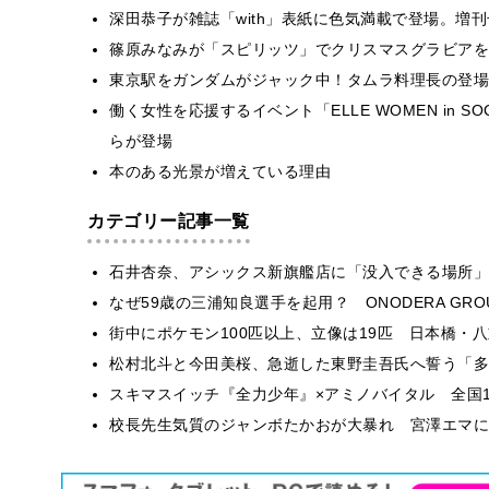
深田恭子が雑誌「with」表紙に色気満載で登場。増刊
篠原みなみが「スピリッツ」でクリスマスグラビアを
東京駅をガンダムがジャック中！タムラ料理長の登場
働く女性を応援するイベント「ELLE WOMEN in S
らが登場
本のある光景が増えている理由
カテゴリー記事一覧
石井杏奈、アシックス新旗艦店に「没入できる場所」
なぜ59歳の三浦知良選手を起用？ ONODERA GR
街中にポケモン100匹以上、立像は19匹 日本橋・八
松村北斗と今田美桜、急逝した東野圭吾氏へ誓う「多
スキマスイッチ『全力少年』×アミノバイタル 全国1
校長先生気質のジャンボたかおが大暴れ 宮澤エマに