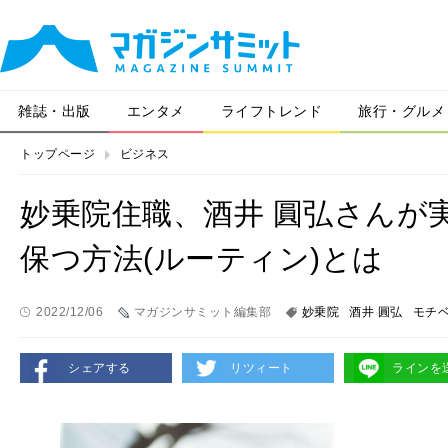
雑誌・出版
エンタメ
ライフトレンド
旅行・グルメ
トップページ
ビジネス
妙乗院住職、酒井 圓弘さんが
保つ方法(ルーティン)とは
2022/12/06
マガジンサミット編集部
妙乗院
酒井 圓弘
モチ
シェアする
リツィート
ラインを