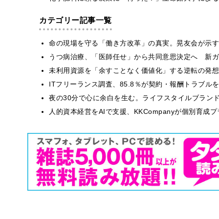
カテゴリー記事一覧
​命の現場を守る「働き方改革」の真実。晃友会が示
うつ病治療、「医師任せ」から共同意思決定へ 新ガ
​​未利用資源を「余すことなく価値化」する逆転の発
ITフリーランス調査、85.8％が契約・報酬トラブ
​夜の30分で心に余白を生む。ライフスタイルブラン
人的資本経営をAIで支援、KKCompanyが個別育成