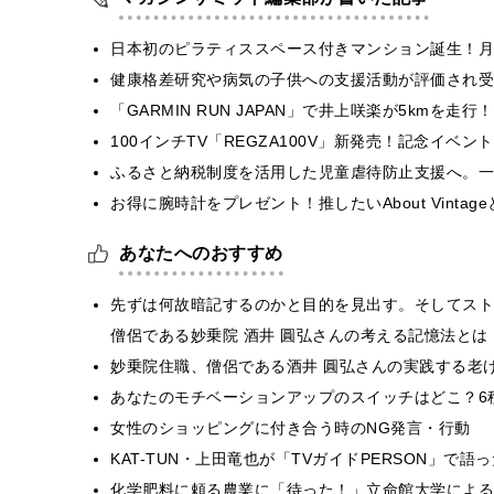
日本初のピラティススペース付きマンション誕生！月
健康格差研究や病気の子供への支援活動が評価され受
「GARMIN RUN JAPAN」で井上咲楽が5kmを走
100インチTV「REGZA100V」新発売！記念イベ
ふるさと納税制度を活用した児童虐待防止支援へ。一
お得に腕時計をプレゼント！推したいAbout Vintag
あなたへのおすすめ
先ずは何故暗記するのかと目的を見出す。そしてスト
僧侶である妙乗院 酒井 圓弘さんの考える記憶法とは
妙乗院住職、僧侶である酒井 圓弘さんの実践する老
あなたのモチベーションアップのスイッチはどこ？6
女性のショッピングに付き合う時のNG発言・行動
KAT-TUN・上田竜也が「TVガイドPERSON」で
化学肥料に頼る農業に「待った！」立命館大学による