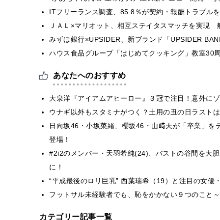
ITフリーランス調査、85.8％が契約・報酬トラブ
ＪＡＬ×マリオット、相互ステイタスマッチを実現 
みずほ銀行×UPSIDER、新ブランド「UPSIDER BANK 
ハウス食品グループ「はじめてクッキング」教室30周
あなたへのおすすめ
大泉洋『アイアムアヒーロー』３冠で注目！意外にゾ
ウナギ以外もスタミナがつく？土用の丑の日ラストは
日向坂46・小坂菜緒、櫻坂46・山﨑天が「卒業」をテーマにし
登場！
#2i2のメンバー・天羽希純(24)、バストの谷間を
に！
“平成最後のロリ巨乳” 西葉瑞希（19）と注目の女優
フットサル未経験者でも、恥をかかない９つのこと～
カテゴリー記事一覧