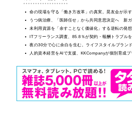
​命の現場を守る「働き方改革」の真実。晃友会が示
うつ病治療、「医師任せ」から共同意思決定へ 新ガ
​​未利用資源を「余すことなく価値化」する逆転の発
ITフリーランス調査、85.8％が契約・報酬トラブ
​夜の30分で心に余白を生む。ライフスタイルブラン
人的資本経営をAIで支援、KKCompanyが個別育成