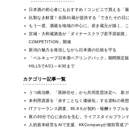
日本酒の初心者にもおすすめ！コンビニで買える「最
比類なき鮮度！全国41蔵が提供する「できたその日
もう一度、酒蔵を地域の中心に。若き蔵元が描く、こ
宮城・大和蔵酒造が「ダイナースクラブ若手奨励賞」
COMPETITION」開催
新潟の魅力を発信しながら日本酒の伝統を守る
「ベルキューブ日本酒ペアリングパック」期間限定販売！CRAF
HILLSで4/21～4/30まで
カテゴリー記事一覧
うつ病治療、「医師任せ」から共同意思決定へ 新ガ
​​未利用資源を「余すことなく価値化」する逆転の発
ITフリーランス調査、85.8％が契約・報酬トラブ
​夜の30分で心に余白を生む。ライフスタイルブラン
人的資本経営をAIで支援、KKCompanyが個別育成