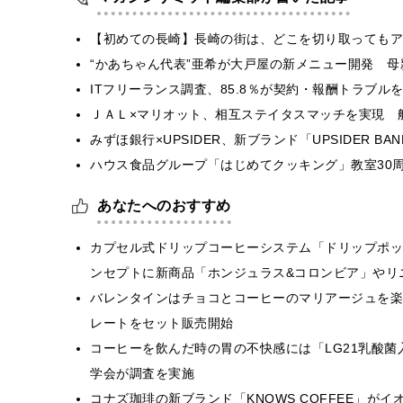
【初めての長崎】長崎の街は、どこを切り取ってもア
“かあちゃん代表”亜希が大戸屋の新メニュー開発 
ITフリーランス調査、85.8％が契約・報酬トラブ
ＪＡＬ×マリオット、相互ステイタスマッチを実現 
みずほ銀行×UPSIDER、新ブランド「UPSIDER BANK 
ハウス食品グループ「はじめてクッキング」教室30周
あなたへのおすすめ
カプセル式ドリップコーヒーシステム「ドリップポッ
ンセプトに新商品「ホンジュラス&コロンビア」やリ
バレンタインはチョコとコーヒーのマリアージュを楽
レートをセット販売開始
コーヒーを飲んだ時の胃の不快感には「LG21乳酸
学会が調査を実施
コナズ珈琲の新ブランド「KNOWS COFFEE」がイ