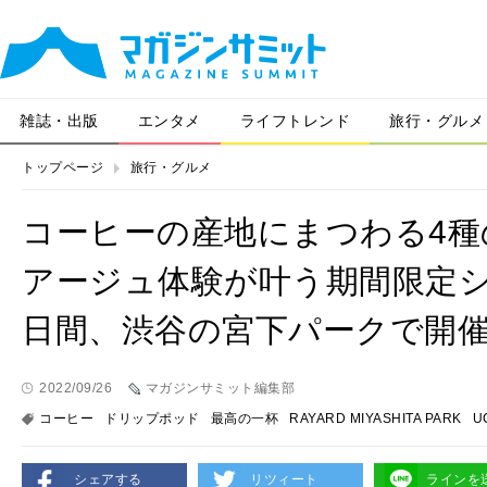
雑誌・出版
エンタメ
ライフトレンド
旅行・グルメ
トップページ
旅行・グルメ
コーヒーの産地にまつわる4
アージュ体験が叶う期間限定シ
日間、渋谷の宮下パークで開
2022/09/26
マガジンサミット編集部
コーヒー
ドリップポッド
最高の一杯
RAYARD MIYASHITA PARK
U
シェアする
リツィート
ラインを