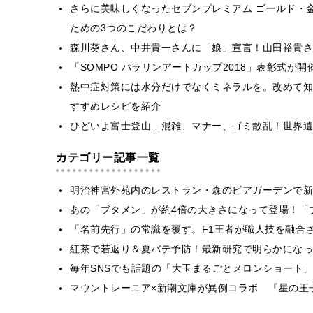
さらに美味しくなったセブンプレミアム ゴールド・
ための3つのこだわりとは？
森川葵さん、中井貴一さんに「娘」宣言！山田裕貴さ
「SOMPO パラリンアートカップ2018」表彰式が
熱中症対策には水分だけでなくミネラルを。改めて知
すすめレシピを紹介
ひどいよ富士登山…混雑、マナー、ゴミ散乱！世界遺
カテゴリー記事一覧
明治神宮外苑内のレストラン・森のビアガーデンで新
あの「ブタメン」が約4倍の大きさになって登場！「ブ
​​「名前先行」の常識を覆す。F1王者が職人技を融
紅茶で若返り＆夏バテ予防！最新研究で明らかになっ
毎年SNSでも話題の「大玉まるごとメロンショート
マウントレーニア×新潮文庫が異例コラボ 『星の王