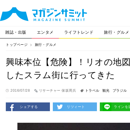
雑誌・出版
エンタメ
ライフトレンド
旅行・グルメ
トップページ
旅行・グルメ
興味本位【危険】！リオの地
したスラム街に行ってきた
2016/07/28
リサーチャー 保坂周兵
トラベル
観光
ブラジル
シェアする
リツィート
ラインを