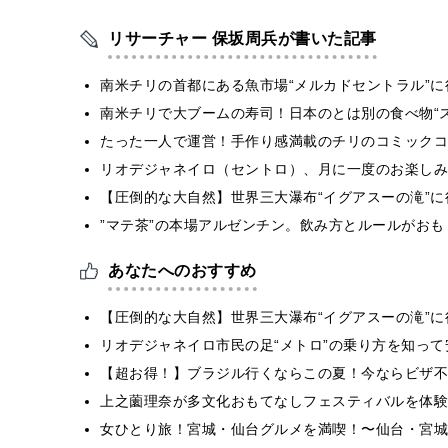
リサーチャー 保坂周兵が書いた記事
南米チリの首都にある魚市場“メルカドセントラル”に
南米チリで大ブームの寿司！日本のとは別の食べ物“
たった一人で運営！手作り感満載のチリのコミックコ
リオデジャネイロ（セントロ）、月に一度のお楽しみ
【圧倒的な大自然】世界三大瀑布“イグアスーの滝”
”マテ茶”の本場アルゼンチン。飲み方とルールがおも
あなたへのおすすめ
【圧倒的な大自然】世界三大瀑布“イグアスーの滝”
リオデジャネイロ市民の足“メトロ”の乗り方を知っ
【超お得！】ブラジル行くならこの夏！今ならビザ不
上之薗理奈が多文化おもてなしフェスティバルを体験
女ひとり旅！宮城・仙台グルメを満喫！〜仙台・宮城