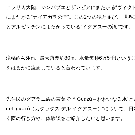
アフリカ大陸、ジンバブエとザンビアにまたがる“ヴィク
にまたがる“ナイアガラの滝”。この
2
つの滝と並び、“世界
とアルゼンチンにまたがっている“イグアスーの滝”です。
滝幅約
4.5km
、最大落差約
80m
、水量毎秒
6
万
5
千
t
という
をはるかに凌駕していると言われています。
先住民のグアラニ族の言葉で“
Y Guazú
＝おおいなる水”と
del Iguazú
（カタラタス デル イグアスー）”について、
く際の行き方や、体験談をご紹介したいと思います。