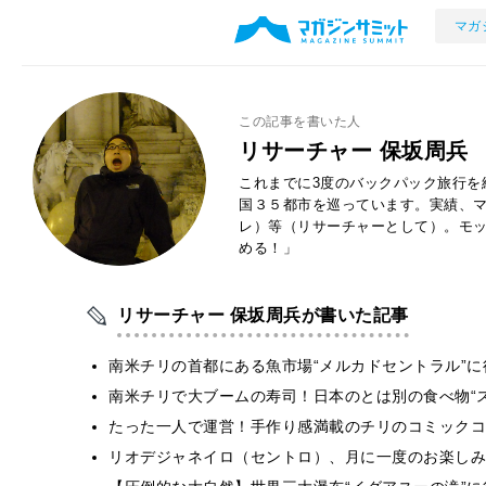
マガ
この記事を書いた人
リサーチャー 保坂周兵
これまでに3度のバックパック旅行を
国３５都市を巡っています。実績、マ
レ）等（リサーチャーとして）。モッ
める！」
リサーチャー 保坂周兵が書いた記事
南米チリの首都にある魚市場“メルカドセントラル”に
南米チリで大ブームの寿司！日本のとは別の食べ物“
たった一人で運営！手作り感満載のチリのコミックコ
リオデジャネイロ（セントロ）、月に一度のお楽しみ