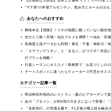
【圧倒的な大自然】世界三大瀑布“イグアスーの滝”
”マテ茶”の本場アルゼンチン。飲み方とルールがおも
あなたへのおすすめ
興味本位【危険】！リオの地図に載っていない観光地
女ひとり旅！宮城・仙台グルメを満喫！〜仙台・宮城
高精度人流データから判明！東京・千葉・神奈川・埼
「エヴァンゲリオン」と「るるぶ」がコラボ！作品に
行プランを掲載！
行楽シーズンにオススメ！島根県で「お花づくしのロ
デートスポットに迷ったらウォーターズ竹芝がオスス
カテゴリー記事一覧
明治神宮外苑内のレストラン・森のビアガーデンで新
あの「ブタメン」が約4倍の大きさになって登場！「ブ
​​「名前先行」の常識を覆す。F1王者が職人技を融