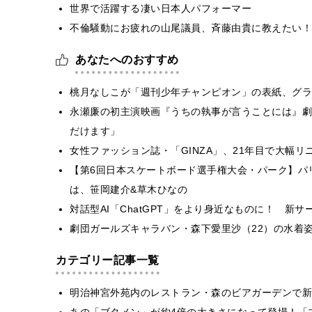
世界で活躍する凄い日本人パフォーマー
不倫騒動にお疲れの山尾議員、斉藤由貴に教えたい！
あなたへのおすすめ
桃月なしこが「週刊少年チャンピオン」の表紙、グラ
永瀬廉の初主演映画『うちの執事が言うことには』劇
だけます」
女性ファッション誌・「GINZA」、21年目で大幅リ
【第6回日本スケートボード選手権大会・パーク】パ
は、笹岡建介&草木ひなの
対話型AI「ChatGPT」をより身近なものに！ 新
劇団ガールズキャラバン・森下愛里沙（22）の水着
カテゴリー記事一覧
明治神宮外苑内のレストラン・森のビアガーデンで新
あの「ブタメン」が約4倍の大きさになって登場！「ブ