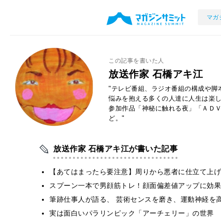
マガ
この記事を書いた人
放送作家 石橋アキ江
"テレビ番組、ラジオ番組の構成や脚
悩みを抱える多くの人達に人生は楽
参加作品「神秘に触れる夜」「ＡＤ
ど。"
放送作家 石橋アキ江が書いた記事
【あてはまったら要注意】周りから悪者に仕立て上げ
スプーン一本で男顔筋トレ！顔面偏差値アップに効果
筆跡仕事人が語る、 芸術センスを磨き、運動神経を
実は面白いパラリンピック「アーチェリー」の世界