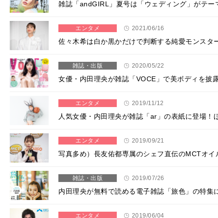
雑誌「andGIRL」夏号は「ウェディング」がテ
エンタメ
2021/06/16
佐々木希は白か黒かだけで判断する純愛モンスター!
雑誌・出版
2020/05/22
女優・内田理央が雑誌「VOCE」で美ボディを披
エンタメ
2019/11/12
人気女優・内田理央が雑誌「ar」の表紙に登場！
エンタメ
2019/09/21
写真多め）長友佑都専属のシェフ直伝のMCTオイ
雑誌・出版
2019/07/26
内田理央が無料で読める電子雑誌「旅色」の特集
エンタメ
2019/06/04