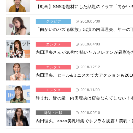
【動画】SNSを題材にした話題のドラマ「向かい
グラビア
2019/05/30
「向かいのバズる家族」出演の内田理央、年一の
エンタメ
2019/04/03
内田理央さんが30秒で描いたカメレオンが異彩を
エンタメ
2018/12/12
内田理央、ヒール&ミニスカで大アクションも20
エンタメ
2018/11/09
静まれ、皆の衆！内田理央は密会なんてしない！
雑誌・出版
2018/09/10
内田理央、anan美乳特集で手ブラを披露！美乳