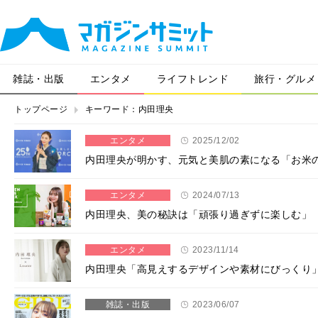
雑誌・出版
エンタメ
ライフトレンド
旅行・グルメ
トップページ
キーワード：内田理央
エンタメ
2025/12/02
内田理央が明かす、元気と美肌の素になる「お米の力
エンタメ
2024/07/13
内田理央、美の秘訣は「頑張り過ぎずに楽しむ」 愛
エンタメ
2023/11/14
内田理央「高見えするデザインや素材にびっくり」 
雑誌・出版
2023/06/07