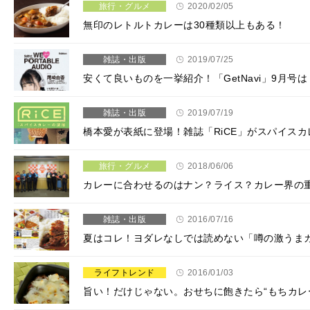
旅行・グルメ
2020/02/05
無印のレトルトカレーは30種類以上もある！
雑誌・出版
2019/07/25
安くて良いものを一挙紹介！「GetNavi」9月
雑誌・出版
2019/07/19
橋本愛が表紙に登場！雑誌「RiCE」がスパイス
旅行・グルメ
2018/06/06
カレーに合わせるのはナン？ライス？カレー界の
雑誌・出版
2016/07/16
夏はコレ！ヨダレなしでは読めない「噂の激うま
ライフトレンド
2016/01/03
旨い！だけじゃない。おせちに飽きたら“もちカレ