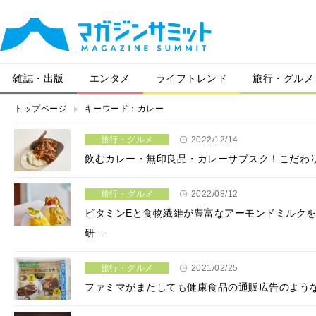
雑誌・出版
エンタメ
ライフトレンド
旅行・グルメ
トップページ
キーワード：カレー
旅行・グルメ
2022/12/14
飲むカレー・無印良品・カレーサブスク！こだわ
旅行・グルメ
2022/08/12
ビタミンEと食物繊維が豊富なアーモンドミルク
研…
旅行・グルメ
2021/02/25
ファミマがまたしても健康食品の通販広告のよう