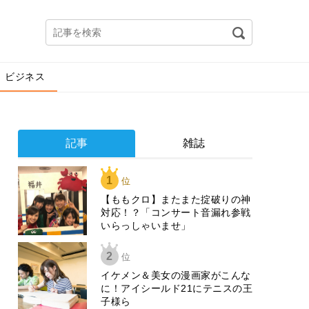
ビジネス
記事
雑誌
1
位
【ももクロ】またまた掟破りの神
対応！？「コンサート音漏れ参戦
いらっしゃいませ」
2
位
イケメン＆美女の漫画家がこんな
に！アイシールド21にテニスの王
子様ら