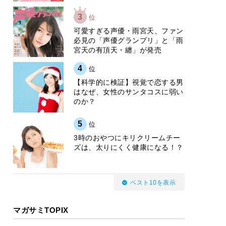
3
位
可愛すぎる声優・雨宮天、ファン
必見の「声優グランプリ」と「雨
宮天の有頂天・纏」が発売
4
位
【科学的に検証】視覚で恋する男
はなぜ、女性のサンタコスに弱い
のか？
5
位
3時のおやつにキリクリームチー
ズは、太りにくく健康になる！？
ベスト10を表示
マガサミTOPIX