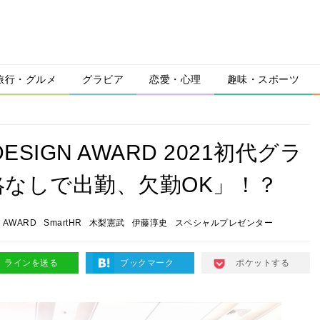
旅行・グルメ
グラビア
恋愛・心理
趣味・スポーツ
SIGN AWARD 2021初代グラ
なしで出勤、欠勤OK」！？
N AWARD
SmartHR
木梨憲武
伊藤淳史
スペシャルプレゼンター
ラインを送る
ブックマーク
ポケットする