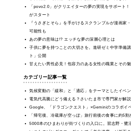
「povo2.0」がクリエイターの夢の実現をサポート！「
がスタート
『うさぎとそら』を手がけるスクランブルが漫画家・
可能性も
あの夢の意味は!? エッチな夢の深層心理とは
子供に夢を持つことの大切さを。進研ゼミ中学準備講
ト」公開
甘えたい男性必見！包容力のある女性の職業とその魅
カテゴリー記事一覧
気候変動の「緩和」と「適応」をテーマとしたイベン
電気代高騰にどう備える？さいたま市で専門家が解説
Google、「ドラゴンクエスト」×Geminiのコラ
「帰宅後、冷蔵庫が空っぽ」旅行前後の食事に約5割
5000本のひまわりが街づくりの入口に。習志野・鷺