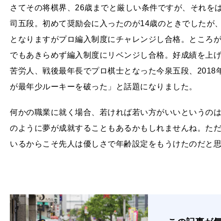
さてその将棋界、26歳までと厳しい条件ですが、それを
司五段。初めて奨励会に入ったのが14歳のときでしたが
となりますがプロ編入制度にチャレンジし合格。ところが
でもあきらめず編入制度にリベンジし合格。好成績を上げ
苦労人、戦後最年長でプロ棋士となった今泉五段、2018
が最年少ルーキーを破った」と話題になりました。
何かの職業に就く場合、若ければ若い方がいいというの
のように夢が成就することもあるかもしれませんね。た
いるからこそ先人は優しさで年齢設定をもうけたのだと