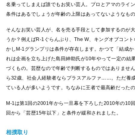
名乗ってしまえば誰でもお笑い芸人。プロとアマのライ
条件はあるでしょうが年齢の上限はあってないようなも
そんなお笑い芸人が、名を売る手段として参加するのが
うか？例えばR-1ぐらんぷり、The W、キングオブコ
かしM-1グランプリは条件が存在します。かつて「結成か
れは企画を立ち上げた島田紳助氏が10年やって一定の結
づくもの。芸歴なので年齢で判断するものではありません
ら32歳、社会人経験者ならプラスアルファ……。ただ養
ている人が多いようです。ちなみに王者で最高齢だったの
M-1は第1回の2001年から一旦幕を下ろした2010年の1
回から「芸歴15年以下」と条件が緩和されました。
相撲取り