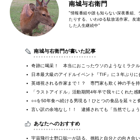
南城与右衛門
"情報番組や誰も知らない深夜番組、
たりする、いわゆる駄放送作家。友
した人生継続中"
南城与右衛門が書いた記事
奇跡に喝采！ 本当におこったウソのようなミラクル
日本最大級のアイドルイベント『TIF』に３年ぶりに
英雄視される作家まで！？ 専門家も欺く神の手を持
「ラストアイドル」活動期間4年半で我々にくれた感
○○を50年食べ続ける男現る！ひとつの食品を延々と
言い訳の余地なし！！ 逮捕されても「当然でしょう
あなたへのおすすめ
宇宙飛行士野口聡一が語る、挑戦と自分との向き合い