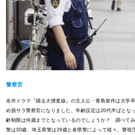
警察官
名作ドラマ『踊る大捜査線』の主人公・青島俊作は大学
め脱サラ警察官になりました。年齢設定は20代半ばとな
齢制限は何歳までとなっているのでしょうか？ 調べてみ
警は30歳、埼玉県警は29歳と各県警によって様々。警視庁