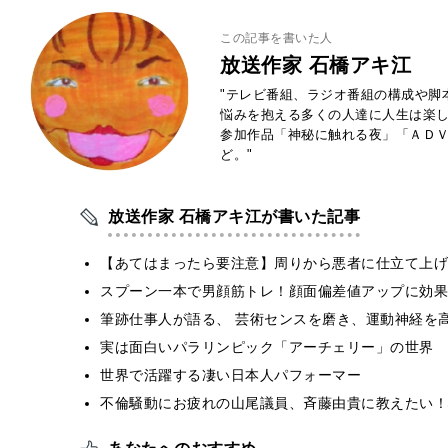
この記事を書いた人
放送作家 石橋アキ江
"テレビ番組、ラジオ番組の構成や脚
悩みを抱える多くの人達に人生は楽
参加作品「神秘に触れる夜」「ＡＤ
ど。"
放送作家 石橋アキ江が書いた記事
【あてはまったら要注意】周りから悪者に仕立て上げ
スプーン一本で男顔筋トレ！顔面偏差値アップに効果
筆跡仕事人が語る、 芸術センスを磨き、運動神経を
実は面白いパラリンピック「アーチェリー」の世界
世界で活躍する凄い日本人パフォーマー
不倫騒動にお疲れの山尾議員、斉藤由貴に教えたい！