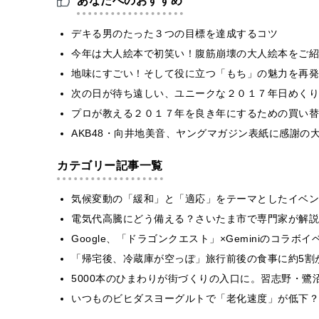
あなたへのおすすめ
デキる男のたった３つの目標を達成するコツ
今年は大人絵本で初笑い！腹筋崩壊の大人絵本をご
地味にすごい！そして役に立つ「もち」の魅力を再発
次の日が待ち遠しい、ユニークな２０１７年日めくり
プロが教える２０１７年を良き年にするための買い替
AKB48・向井地美音、ヤングマガジン表紙に感謝の
カテゴリー記事一覧
気候変動の「緩和」と「適応」をテーマとしたイベン
電気代高騰にどう備える？さいたま市で専門家が解説
Google、「ドラゴンクエスト」×Geminiのコラ
「帰宅後、冷蔵庫が空っぽ」旅行前後の食事に約5割
5000本のひまわりが街づくりの入口に。習志野・鷺
いつものビヒダスヨーグルトで「老化速度」が低下？