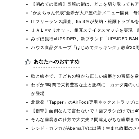
【初めての長崎】長崎の街は、どこを切り取ってもア
“かあちゃん代表”亜希が大戸屋の新メニュー開発 
ITフリーランス調査、85.8％が契約・報酬トラブ
ＪＡＬ×マリオット、相互ステイタスマッチを実現 
みずほ銀行×UPSIDER、新ブランド「UPSIDER BANK 
ハウス食品グループ「はじめてクッキング」教室30周
あなたへのおすすめ
歌と絵本で、子どもの頃から正しい歯磨きの習慣を身
わずか3時間で栄養豊富な土と肥料に！カナダ発の小
が登場
北欧発「Tapper」のAirPods専用ネックストラッ
【衝撃】面倒なんて言わないで！歯ブラシだけでは4
そんな歯磨きの仕方で大丈夫？間違えがちな歯磨きの
シシド・カフカがAbemaTVに出演！生まれ故郷の