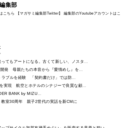
編集部
ントはこちら
【マガサミ編集部Twitter】
編集部のYoutubeアカウントはこ
事
取ってもアートになる。古くて新しい、ノスタ…
ー開発 母親たちの本音から『愛情めし』を…
酬トラブルを経験 「契約書だけ」では防…
チを実現 航空とホテルのシナジーで良質な顧…
 BANK by MIZU…
教室30周年 親子2世代の実話を新CMに
アップサイクル加賀友禅手ぬぐい」を販売する意義と狙い