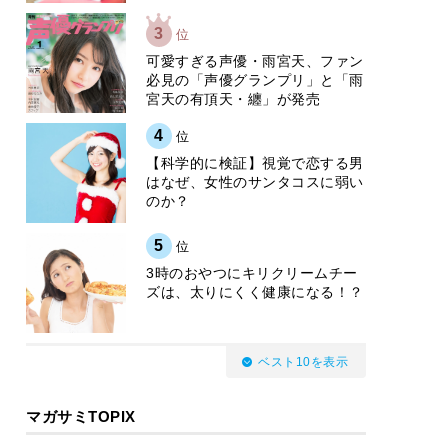
3
位
可愛すぎる声優・雨宮天、ファン
必見の「声優グランプリ」と「雨
宮天の有頂天・纏」が発売
4
位
【科学的に検証】視覚で恋する男
はなぜ、女性のサンタコスに弱い
のか？
5
位
3時のおやつにキリクリームチー
ズは、太りにくく健康になる！？
ベスト10を表示
マガサミTOPIX