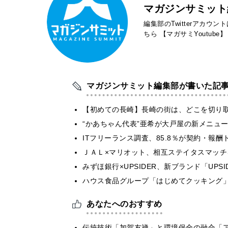
マガジンサミット
編集部のTwitterアカウ
ちら
【マガサミYoutube】
マガジンサミット編集部が書いた記
【初めての長崎】長崎の街は、どこを切り
“かあちゃん代表”亜希が大戸屋の新メニュ
ITフリーランス調査、85.8％が契約・報
ＪＡＬ×マリオット、相互ステイタスマッ
みずほ銀行×UPSIDER、新ブランド「UPSIDER
ハウス食品グループ「はじめてクッキング」
あなたへのおすすめ
伝統技術「加賀友禅」と環境保全の融合「