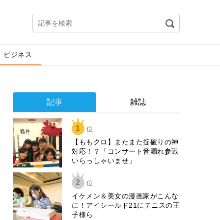
ビジネス
記事
雑誌
1
位
【ももクロ】またまた掟破りの神
対応！？「コンサート音漏れ参戦
いらっしゃいませ」
2
位
イケメン＆美女の漫画家がこんな
に！アイシールド21にテニスの王
子様ら