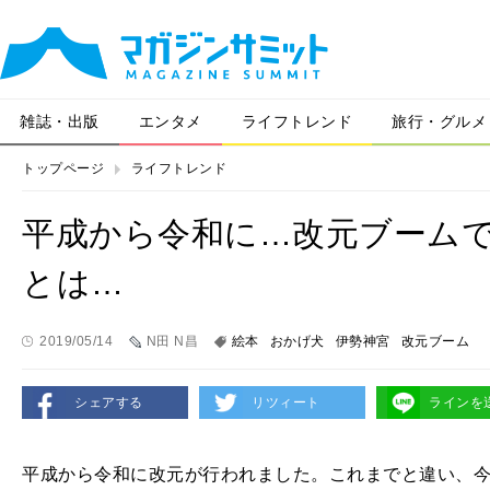
雑誌・出版
エンタメ
ライフトレンド
旅行・グルメ
トップページ
ライフトレンド
平成から令和に…改元ブーム
とは…
2019/05/14
N田 N昌
絵本
おかげ犬
伊勢神宮
改元ブーム
シェアする
リツィート
ラインを
平成から令和に改元が行われました。これまでと違い、