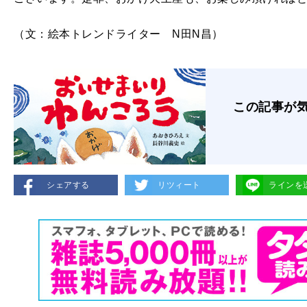
（文：絵本トレンドライター N田N昌）
この記事が
シェアする
リツィート
ラインを