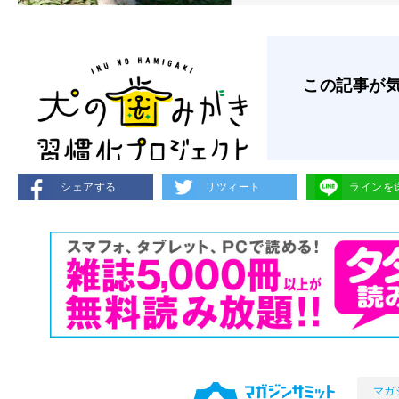
この記事が
シェアする
リツィート
ラインを
マガ