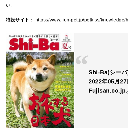
い。
特設サイト
： https://www.lion-pet.jp/petkiss/knowledg
Shi-Ba(シー
2022年05月2
Fujisan.co.j