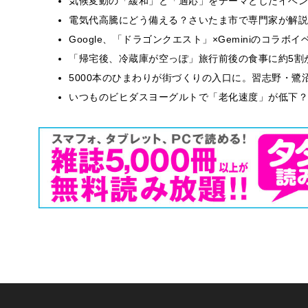
気候変動の「緩和」と「適応」をテーマとしたイベン
電気代高騰にどう備える？さいたま市で専門家が解説
Google、「ドラゴンクエスト」×Geminiのコラ
「帰宅後、冷蔵庫が空っぽ」旅行前後の食事に約5割
5000本のひまわりが街づくりの入口に。習志野・鷺
いつものビヒダスヨーグルトで「老化速度」が低下？