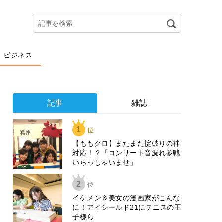
ビジネス
記事
雑誌
1
位
【ももクロ】またまた掟破りの神
対応！？「コンサート音漏れ参戦
いらっしゃいませ」
2
位
イケメン＆美女の漫画家がこんな
に！アイシールド21にテニスの王
子様ら