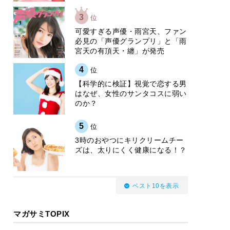
3
位
可愛すぎる声優・雨宮天、ファン
必見の「声優グランプリ」と「雨
宮天の有頂天・纏」が発売
4
位
【科学的に検証】視覚で恋する男
はなぜ、女性のサンタコスに弱い
のか？
5
位
3時のおやつにキリクリームチー
ズは、太りにくく健康になる！？
ベスト10を表示
マガサミTOPIX