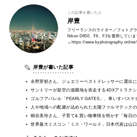
この記事を書いた人
岸豊
フリーランスのライター／フォトグラ
Nikon D850、F6、F3を愛用し
→https://www.kyphotography.online/
岸豊が書いた記事
永野芽郁さん、ジュエリーベストドレッサーに選出に
サントリーが架空の遊園地を疾走する4DXアトラク
ゴルフアパレル「PEARLY GATES」、車いすバ
人や地域への配慮が込められた太陽ファルマテックの福
桐谷美玲さん、子育て& 買い物事情を明かす「毎日
世界最大ミスコン「ミス・ワールド」日本代表は山口