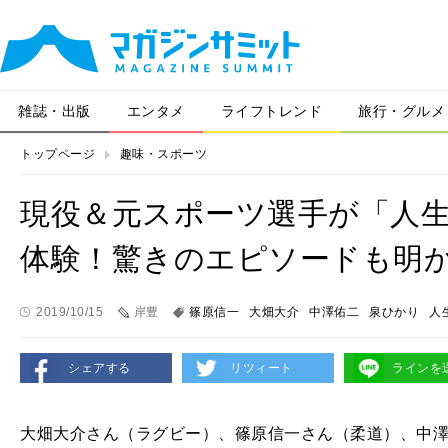
雑誌・出版
エンタメ
ライフトレンド
旅行・グルメ
トップページ
趣味・スポーツ
現役＆元スポーツ選手が「人生
体験！驚きのエピソードも明
2019/10/15
岸豊
篠原信一
大畑大介
中澤佑二
泉ひかり
人
シェアする
リツィート
ラインを
大畑大介さん（ラグビー）、篠原信一さん（柔道）、中