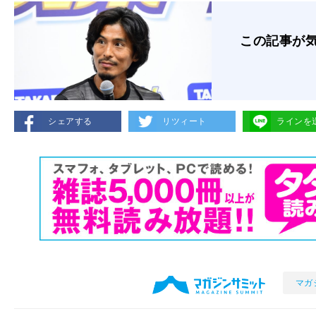
この記事が
シェアする
リツィート
ラインを
マガ