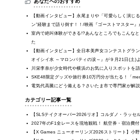
あなたへのおすすめ
【動画インタビュー】永尾まりや「可愛らしく演じる
ン”経験まで語り倒す！！/映画『ゴーストマスター』
室内で絶叫体験ができる!?あんなところでもこんなと
た
【動画インタビュー】全日本美声女コンテストグラン
オイシイ水 ～マロンパティの涙～』が９月21日(土)
川栄李奈が少女時代や横浜のお気に入りスポットを語
SKE48限定グッズや旅行券10万円分が当たる！「m
電気代高騰にどう備える？さいたま市で専門家が解説
カテゴリー記事一覧
【SLSテイクオーバー2026リオ】コルダノ・ラッ
2027年のF1全レースを現地観戦！ 航空券・宿泊
【X Games ニューオーリンズ2026ストリート】