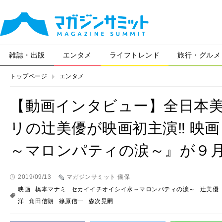
雑誌・出版
エンタメ
ライフトレンド
旅行・グルメ
トップページ
エンタメ
【動画インタビュー】全日本
リの辻美優が映画初主演‼ 映
～マロンパティの涙～』が９月2
2019/09/13
マガジンサミット 儀保
映画
橋本マナミ
セカイイチオイシイ水～マロンパティの涙～
辻美優
洋
角田信朗
篠原信一
森次晃嗣