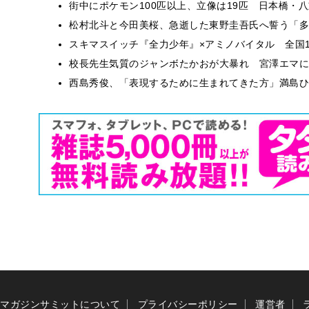
街中にポケモン100匹以上、立像は19匹 日本橋・八
松村北斗と今田美桜、急逝した東野圭吾氏へ誓う「多
スキマスイッチ『全力少年』×アミノバイタル 全国1
校長先生気質のジャンボたかおが大暴れ 宮澤エマに
西島秀俊、「表現するために生まれてきた方」満島ひ
マガジンサミットについて
プライバシーポリシー
運営者