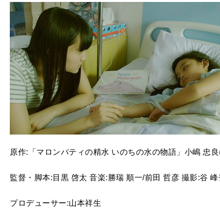
原作:「マロンパティの精水 いのちの水の物語」小嶋 忠良(P
監督・脚本:目黒 啓太 音楽:勝瑞 順一/前田 哲彦 撮影:谷 
プロデューサー:山本祥生