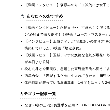
【動画インタビュー】萩原みのり「主観的には女子こ
あなたへのおすすめ
【動画インタビュー】永尾まりや「可愛らしく演じる
ン”経験まで語り倒す！！/映画『ゴーストマスター』
【インタビュー】玉城ティナが“閻魔あいの作り方”を
構築していった」/映画『地獄少女』
【映画レビュー】玉城ティナの妖艶な色気が爆発‼ 
が本日より公開‼
松村北斗と今田美桜、急逝した東野圭吾氏へ誓う「多
西島秀俊、「表現するために生まれてきた方」満島ひ
体内時計が狂っている堀田真由、1分間をゆっくり2
カテゴリー記事一覧
なぜ59歳の三浦知良選手を起用？ ONODERA GR