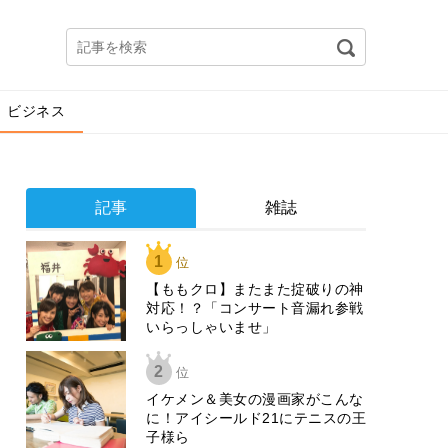
ビジネス
記事
雑誌
1
位
【ももクロ】またまた掟破りの神
対応！？「コンサート音漏れ参戦
いらっしゃいませ」
2
位
イケメン＆美女の漫画家がこんな
に！アイシールド21にテニスの王
子様ら