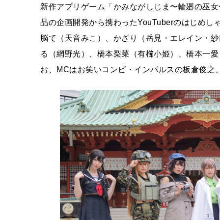
新作アプリゲーム「かみながしじま〜輪廻の巫女
品の企画開発から携わったYouTuberのはじ
脳て（天音みこ）、かざり（岳見・エレイン・紗
る（網野光）、橋本梨菜（有櫛小姫）、橋本一愛
お、MCはお笑いコンビ・インパルスの板倉俊之