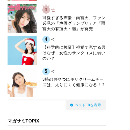
3
位
可愛すぎる声優・雨宮天、ファン
必見の「声優グランプリ」と「雨
宮天の有頂天・纏」が発売
4
位
【科学的に検証】視覚で恋する男
はなぜ、女性のサンタコスに弱い
のか？
5
位
3時のおやつにキリクリームチー
ズは、太りにくく健康になる！？
ベスト10を表示
マガサミTOPIX