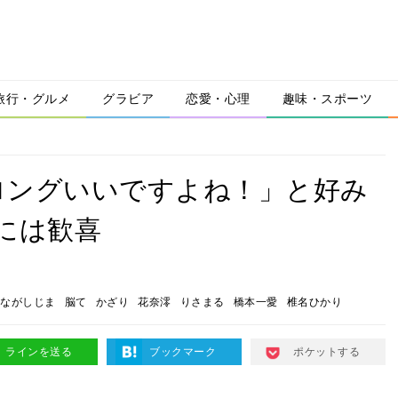
旅行・グルメ
グラビア
恋愛・心理
趣味・スポーツ
ロングいいですよね！」と好み
には歓喜
ながしじま
脳て
かざり
花奈澪
りさまる
橋本一愛
椎名ひかり
ラインを送る
ブックマーク
ポケットする