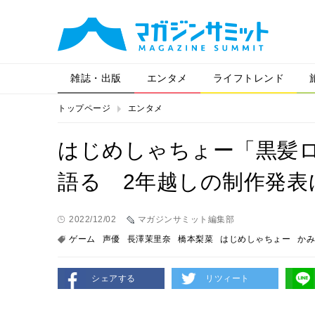
雑誌・出版
エンタメ
ライフトレンド
トップページ
エンタメ
はじめしゃちょー「黒髪
語る 2年越しの制作発表
2022/12/02
マガジンサミット編集部
ゲーム
声優
長澤茉里奈
橋本梨菜
はじめしゃちょー
かみ
シェアする
リツィート