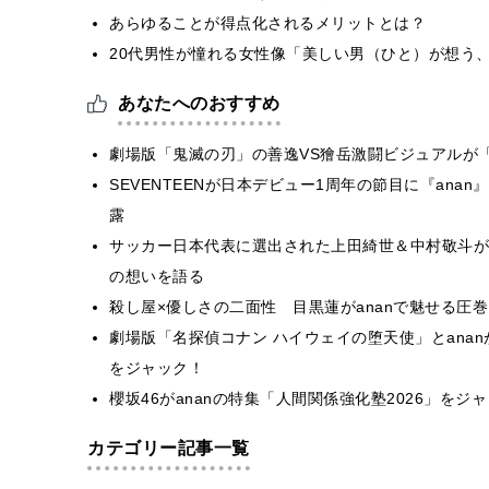
あらゆることが得点化されるメリットとは？
20代男性が憧れる女性像「美しい男（ひと）が想う
あなたへのおすすめ
劇場版「鬼滅の刃」の善逸VS獪岳激闘ビジュアルが「
SEVENTEENが日本デビュー1周年の節目に『ana
露
サッカー日本代表に選出された上田綺世＆中村敬斗が
の想いを語る
殺し屋×優しさの二面性 目黒蓮がananで魅せる圧
劇場版「名探偵コナン ハイウェイの堕天使」とana
をジャック！
櫻坂46がananの特集「人間関係強化塾2026」をジ
カテゴリー記事一覧