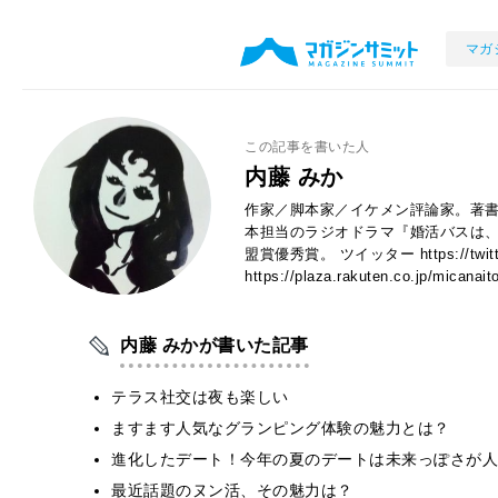
マガ
この記事を書いた人
内藤 みか
作家／脚本家／イケメン評論家。著書
本担当のラジオドラマ『婚活バスは、
盟賞優秀賞。 ツイッター https://twitt
https://plaza.rakuten.co.jp/micanait
内藤 みかが書いた記事
テラス社交は夜も楽しい
ますます人気なグランピング体験の魅力とは？
進化したデート！今年の夏のデートは未来っぽさが人
最近話題のヌン活、その魅力は？