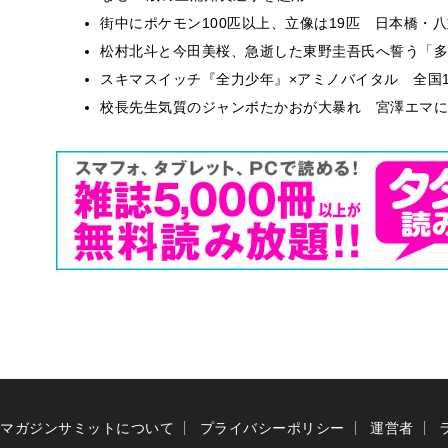
街中にポケモン100匹以上、立像は19匹 日本橋・八
松村北斗と今田美桜、急逝した東野圭吾氏へ誓う「多
スキマスイッチ『全力少年』×アミノバイタル 全国1
校長先生気質のジャンボたかおが大暴れ 宮澤エマに
マガジンサミットについて
プライバシーポリシー
運営者