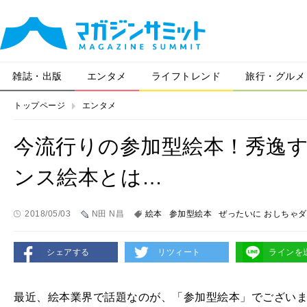
雑誌・出版
エンタメ
ライフトレンド
旅行・グルメ
トップページ
エンタメ
今流行りの参加型絵本！秀逸
ンス絵本とは…
2018/05/03
N田 N昌
絵本
参加型絵本
ぜったいに おしちゃ
シェアする
リツィート
ラインを
最近、絵本業界で話題なのが、「参加型絵本」でございま