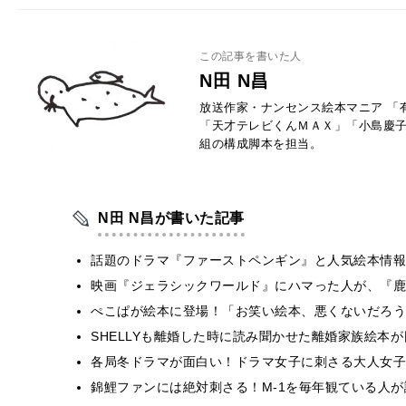
この記事を書いた人
N田 N昌
放送作家・ナンセンス絵本マニア 「
「天才テレビくんＭＡＸ」「小島慶子
組の構成脚本を担当。
N田 N昌が書いた記事
話題のドラマ『ファーストペンギン』と人気絵本情報
映画『ジェラシックワールド』にハマった人が、『鹿
ぺこぱが絵本に登場！「お笑い絵本、悪くないだろう
SHELLYも離婚した時に読み聞かせた離婚家族絵本
各局冬ドラマが面白い！ドラマ女子に刺さる大人女子
錦鯉ファンには絶対刺さる！M-1を毎年観ている人