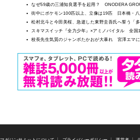
なぜ59歳の三浦知良選手を起用？ ONODERA GR
街中にポケモン100匹以上、立像は19匹 日本橋・八
松村北斗と今田美桜、急逝した東野圭吾氏へ誓う「多
スキマスイッチ『全力少年』×アミノバイタル 全国1
校長先生気質のジャンボたかおが大暴れ 宮澤エマに
マガジンサミットについて
プライバシーポリシー
運営者