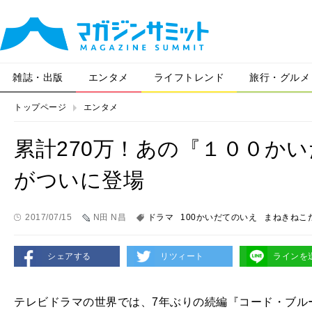
雑誌・出版
エンタメ
ライフトレンド
旅行・グルメ
トップページ
エンタメ
累計270万！あの『１００か
がついに登場
2017/07/15
N田 N昌
ドラマ
100かいだてのいえ
まねきねこ
シェアする
リツィート
ラインを
テレビドラマの世界では、
7
年ぶりの続編『コード・ブル