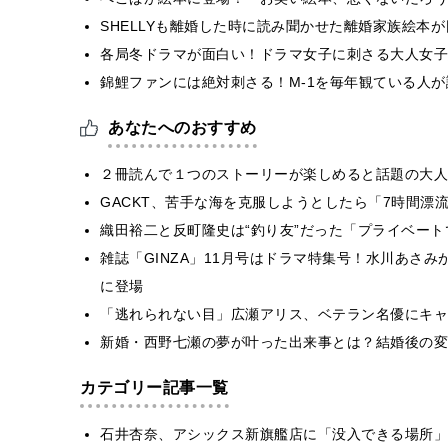
SHELLYも離婚した時に読み聞かせた離婚家族絵本
各局冬ドラマが面白い！ドラマ女子に刺さる大人女子
錦鯉ファンには絶対刺さる！M-1を毎年観ている人
あなたへのおすすめ
２冊読んで１つのストーリーが楽しめると話題の大人
GACKT、苦手な海を克服しようとしたら「7時間漂
織田裕二と反町隆史は“釣り友”だった「プライベート
雑誌「GINZA」11月号はドラマ特集号！水川あさ
に登場
「逃れられない目」広瀬アリス、ベテラン名優にキャ
新婚・西野七瀬の夢が叶った出来事とは？結婚後の変
カテゴリー記事一覧
石井杏奈、アシックス新旗艦店に「没入できる場所」