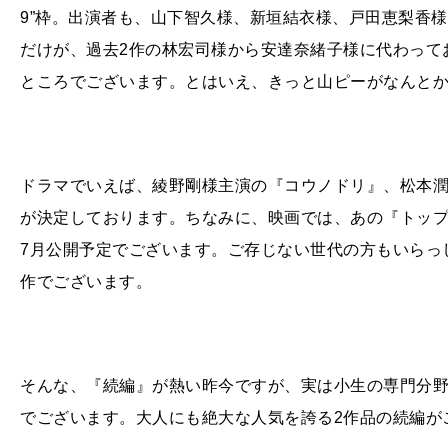
9”枠。出演者も、山下智久様、新垣結衣様、戸田恵梨香
だけが、過去
2
作の林宏司様から安達奈緒子様に代わって
ところでございます。とはいえ、きっと山ピーがなんと
ドラマでいえば、綾野剛様主演の『コウノドリ』、松本
が決定しております。ちなみに、映画では、あの『トッ
7
月公開予定でございます。ご存じない世代の方もいらっ
作でございます。
そんな、『続編』が熱い昨今ですが、実は小生の専門分
でございます。大人にも絶大な人気を誇る
2
作品の続編が