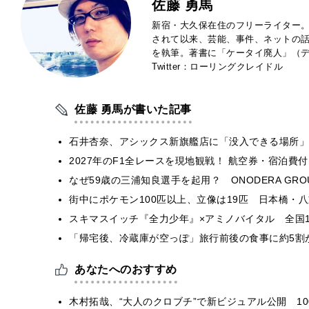
佐藤 勇馬
新宿・大久保在住のフリーライター。
されて以来、芸能、事件、ネットの
を執筆。著書に「ケータイ廃人」（デ
Twitter：ローリングクレイドル
佐藤 勇馬が書いた記事
石井杏奈、アシックス新旗艦店に「没入できる場所」
2027年のF1全レースを現地観戦！ 航空券・宿泊
なぜ59歳の三浦知良選手を起用？ ONODERA GR
街中にポケモン100匹以上、立像は19匹 日本橋・八
スキマスイッチ『全力少年』×アミノバイタル 全国1
「帰宅後、冷蔵庫が空っぽ」旅行前後の食事に約5割
あなたへのおすすめ
木村拓哉、“大人のクロブチ”で新ビジュアル公開 1