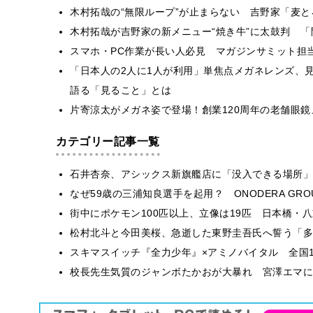
木村拓哉の“無限ループ”が止まらない 吉野家「麦と
木村拓哉が吉野家の新メニュー“焼き牛”に太鼓判 
スマホ・PC作業が長い人必見 マガジンサミット担
「日本人の2人に1人が利用」単焦点メガネレンズ、見
語る「見ること」とは
片寄涼太がメガネ姿で登場！創業120周年の老舗眼
カテゴリー記事一覧
石井杏奈、アシックス新旗艦店に「没入できる場所」
なぜ59歳の三浦知良選手を起用？ ONODERA GR
街中にポケモン100匹以上、立像は19匹 日本橋・八
松村北斗と今田美桜、急逝した東野圭吾氏へ誓う「多
スキマスイッチ『全力少年』×アミノバイタル 全国1
校長先生気質のジャンボたかおが大暴れ 宮澤エマに