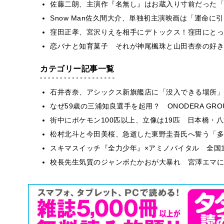
佐藤二朗、主演作『名無し』はお蔵入り寸前だった「
Snow Man佐久間大介、単独初主演映画は「運命に
窪田正孝、宮沢りえを相手にデトックス！窪田にとっ
恋バナと知育菓子 それが神尾楓珠と山田杏奈の好き
カテゴリー記事一覧
石井杏奈、アシックス新旗艦店に「没入できる場所」
なぜ59歳の三浦知良選手を起用？ ONODERA GR
街中にポケモン100匹以上、立像は19匹 日本橋・八
松村北斗と今田美桜、急逝した東野圭吾氏へ誓う「多
スキマスイッチ『全力少年』×アミノバイタル 全国1
校長先生気質のジャンボたかおが大暴れ 宮澤エマに