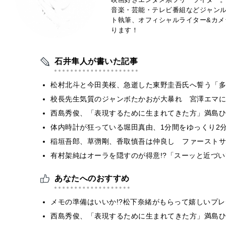
音楽・芸能・テレビ番組などジャン
ト執筆、オフィシャルライター&カメ
ります！
石井隼人が書いた記事
松村北斗と今田美桜、急逝した東野圭吾氏へ誓う「多
校長先生気質のジャンボたかおが大暴れ 宮澤エマに
西島秀俊、「表現するために生まれてきた方」満島ひ
体内時計が狂っている堀田真由、1分間をゆっくり2
稲垣吾郎、草彅剛、香取慎吾は仲良し ファーストサ
有村架純はオーラを隠すのが得意!?「スーッと近づ
あなたへのおすすめ
メモの準備はいいか!?松下奈緒がもらって嬉しいプ
西島秀俊、「表現するために生まれてきた方」満島ひ