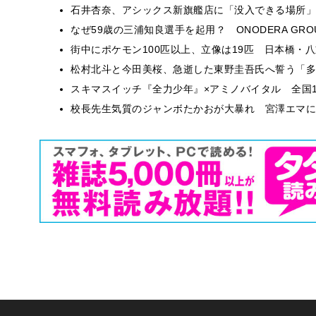
石井杏奈、アシックス新旗艦店に「没入できる場所」
なぜ59歳の三浦知良選手を起用？ ONODERA GR
街中にポケモン100匹以上、立像は19匹 日本橋・八
松村北斗と今田美桜、急逝した東野圭吾氏へ誓う「多
スキマスイッチ『全力少年』×アミノバイタル 全国1
校長先生気質のジャンボたかおが大暴れ 宮澤エマに