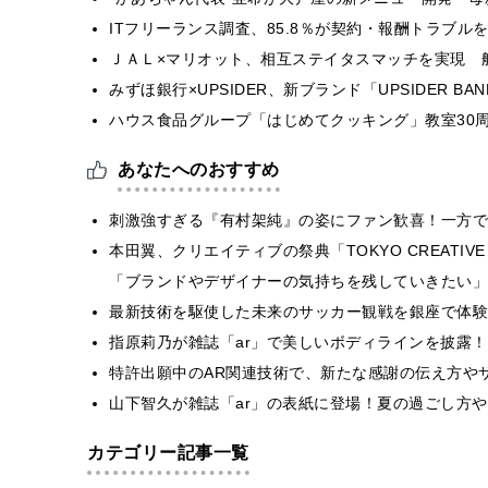
ITフリーランス調査、85.8％が契約・報酬トラブ
ＪＡＬ×マリオット、相互ステイタスマッチを実現 
みずほ銀行×UPSIDER、新ブランド「UPSIDER BANK 
ハウス食品グループ「はじめてクッキング」教室30周
あなたへのおすすめ
刺激強すぎる『有村架純』の姿にファン歓喜！一方で
本田翼、クリエイティブの祭典「TOKYO CREATIVE
「ブランドやデザイナーの気持ちを残していきたい」
最新技術を駆使した未来のサッカー観戦を銀座で体験
指原莉乃が雑誌「ar」で美しいボディラインを披露
特許出願中のAR関連技術で、新たな感謝の伝え方や
山下智久が雑誌「ar」の表紙に登場！夏の過ごし方
カテゴリー記事一覧