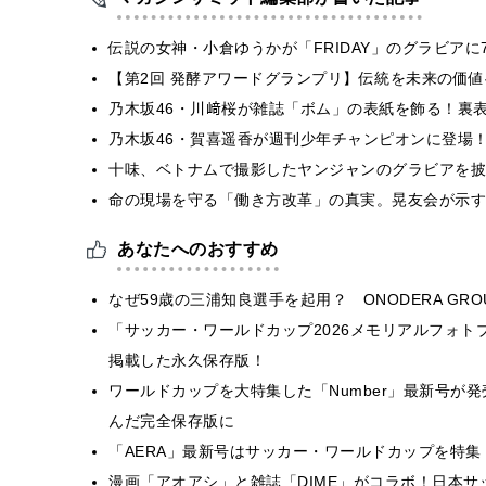
伝説の女神・小倉ゆうかが「FRIDAY」のグラビア
【第2回 発酵アワードグランプリ】伝統を未来の価
乃木坂46・川﨑桜が雑誌「ボム」の表紙を飾る！裏
乃木坂46・賀喜遥香が週刊少年チャンピオンに登場
十味、ベトナムで撮影したヤンジャンのグラビアを披
​命の現場を守る「働き方改革」の真実。晃友会が示
あなたへのおすすめ
なぜ59歳の三浦知良選手を起用？ ONODERA G
「サッカー・ワールドカップ2026メモリアルフォトブ
掲載した永久保存版！
ワールドカップを大特集した「Number」最新号が
んだ完全保存版に
「AERA」最新号はサッカー・ワールドカップを特
漫画「アオアシ」と雑誌「DIME」がコラボ！日本