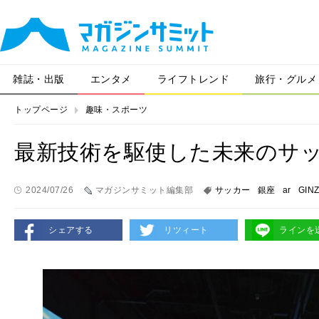
雑誌・出版
エンタメ
ライフトレンド
旅行・グルメ
トップページ
趣味・スポーツ
最新技術を駆使した未来のサ
2024/07/26
マガジンサミット編集部
サッカー
銀座
ar
GIN
シェアする
リツィート
ラインを