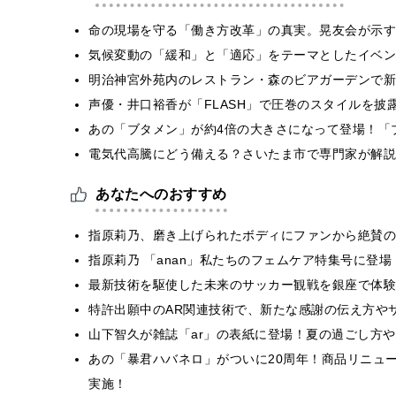
​命の現場を守る「働き方改革」の真実。晃友会が示
気候変動の「緩和」と「適応」をテーマとしたイベン
明治神宮外苑内のレストラン・森のビアガーデンで新
声優・井口裕香が「FLASH」で圧巻のスタイルを披
あの「ブタメン」が約4倍の大きさになって登場！「ブ
電気代高騰にどう備える？さいたま市で専門家が解説
あなたへのおすすめ
指原莉乃、磨き上げられたボディにファンから絶賛の
指原莉乃 「anan」私たちのフェムケア特集号に登
最新技術を駆使した未来のサッカー観戦を銀座で体験
特許出願中のAR関連技術で、新たな感謝の伝え方や
山下智久が雑誌「ar」の表紙に登場！夏の過ごし方
あの「暴君ハバネロ」がついに20周年！商品リニュ
実施！