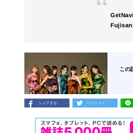
GetN
Fujisa
この
シェアする
リツィート