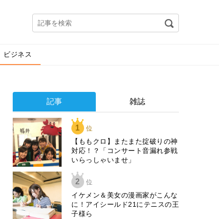
ビジネス
記事
雑誌
1
位
【ももクロ】またまた掟破りの神
対応！？「コンサート音漏れ参戦
いらっしゃいませ」
2
位
イケメン＆美女の漫画家がこんな
に！アイシールド21にテニスの王
子様ら