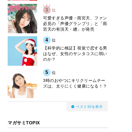
3
位
可愛すぎる声優・雨宮天、ファン
必見の「声優グランプリ」と「雨
宮天の有頂天・纏」が発売
4
位
【科学的に検証】視覚で恋する男
はなぜ、女性のサンタコスに弱い
のか？
5
位
3時のおやつにキリクリームチー
ズは、太りにくく健康になる！？
ベスト10を表示
マガサミTOPIX