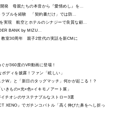
ー開発 母親たちの本音から『愛情めし』を…
酬トラブルを経験 「契約書だけ」では防…
チを実現 航空とホテルのシナジーで良質な顧…
 BANK by MIZU…
教室30周年 親子2世代の実話を新CMに
ぐが360度のVR動画に登場！
なボディを披露！ファン「眩しい」
スクW」と「新日のタッグマッチ」何かが起こる！？
いきもの×光×色=イキモノアート展」
がイチオシのサステナブルなストロー3選
ECT XENO』でガチンコバトル「高く伸びた鼻をへし折っ