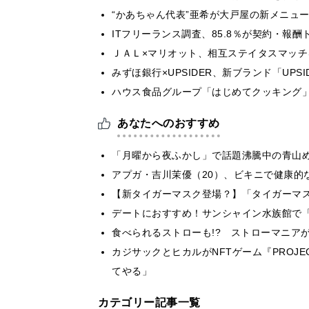
“かあちゃん代表”亜希が大戸屋の新メニュ
ITフリーランス調査、85.8％が契約・報
ＪＡＬ×マリオット、相互ステイタスマッ
みずほ銀行×UPSIDER、新ブランド「UPSIDER
ハウス食品グループ「はじめてクッキング」
あなたへのおすすめ
「月曜から夜ふかし」で話題沸騰中の青山め
アプガ・吉川茉優（20）、ビキニで健康的
【新タイガーマスク登場？】「タイガーマ
デートにおすすめ！サンシャイン水族館で「
食べられるストローも!? ストローマニア
カジサックとヒカルがNFTゲーム『PROJ
てやる」
カテゴリー記事一覧