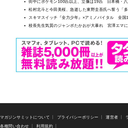
街中にポケモン100匹以上、立像は19匹 日本橋・八
松村北斗と今田美桜、急逝した東野圭吾氏へ誓う「多
スキマスイッチ『全力少年』×アミノバイタル 全国1
校長先生気質のジャンボたかおが大暴れ 宮澤エマに
マガジンサミットについて
プライバシーポリシー
運営者
各種問い合わせ
利用規約