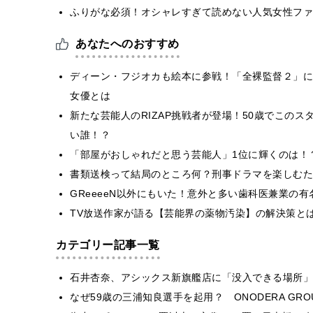
ふりがな必須！オシャレすぎて読めない人気女性ファ
あなたへのおすすめ
ディーン・フジオカも絵本に参戦！「全裸監督２」に
女優とは
新たな芸能人のRIZAP挑戦者が登場！50歳でこの
い誰！？
「部屋がおしゃれだと思う芸能人」1位に輝くのは！
書類送検って結局のところ何？刑事ドラマを楽しむた
GReeeeN以外にもいた！意外と多い歯科医兼業の
TV放送作家が語る【芸能界の薬物汚染】の解決策と
カテゴリー記事一覧
石井杏奈、アシックス新旗艦店に「没入できる場所」
なぜ59歳の三浦知良選手を起用？ ONODERA GR