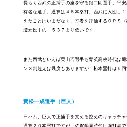
長らく西武の正捕手の座を守る銀二朗選手。平安
有名な選手。通算は４８本塁打。西武に入団し１
えたことはいまだなく、打者を評価するＯＰＳ（
澄元投手の．５３７より低いです。
また西武といえば栗山巧選手も育英高校時代は通
ン３割超えは幾度もありますが二桁本塁打は５回
實松一成選手（巨人）
日ハム、巨人で正捕手を支える控えのキャッチャ
通算２０本塁打ですが、佐賀学園時代は強打者で