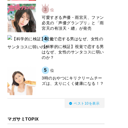
3
位
可愛すぎる声優・雨宮天、ファン
必見の「声優グランプリ」と「雨
宮天の有頂天・纏」が発売
4
位
【科学的に検証】視覚で恋する男
はなぜ、女性のサンタコスに弱い
のか？
5
位
3時のおやつにキリクリームチー
ズは、太りにくく健康になる！？
ベスト10を表示
マガサミTOPIX