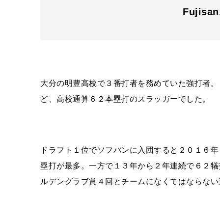
Fujisa
大分の明豊高校で３番打者を務めていた強打者。
ど、高校通算６２本塁打のスラッガーでした。
ドラフト１位でソフバンに入団すると２０１６年
塁打が最多。一方で１３年から２年連続で６２犠
ルデングラブ賞４回とチームになくてはならない