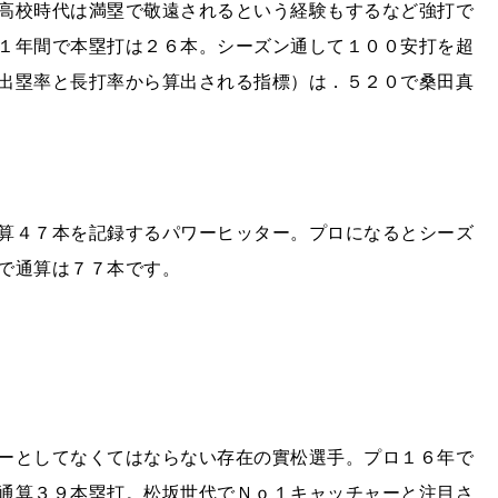
高校時代は満塁で敬遠されるという経験もするなど強打で
１年間で本塁打は２６本。シーズン通して１００安打を超
出塁率と長打率から算出される指標）は．５２０で桑田真
算４７本を記録するパワーヒッター。プロになるとシーズ
で通算は７７本です。
ーとしてなくてはならない存在の實松選手。プロ１６年で
通算３９本塁打。松坂世代でＮｏ１キャッチャーと注目さ