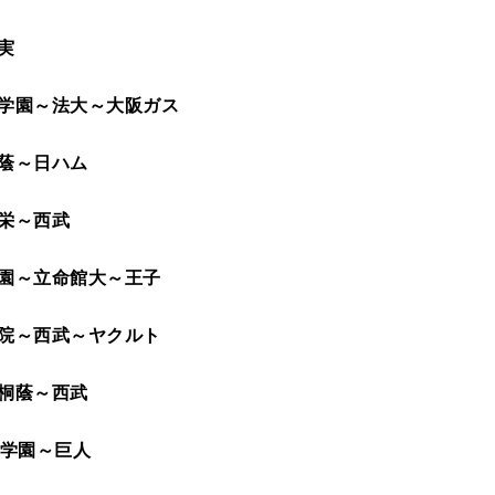
実
学園～法大～大阪ガス
蔭～日ハム
栄～西武
園～立命館大～王子
院～西武～ヤクルト
桐蔭～西武
弁学園～巨人