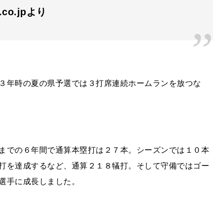
n.co.jpより
３年時の夏の県予選では３打席連続ホームランを放つな
までの６年間で通算本塁打は２７本。シーズンでは１０本
打を達成するなど、通算２１８犠打。そして守備ではゴー
選手に成長しました。