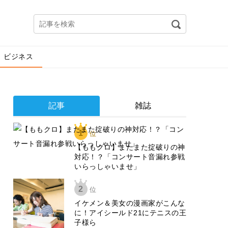
ビジネス
記事
雑誌
1
位
【ももクロ】またまた掟破りの神
対応！？「コンサート音漏れ参戦
いらっしゃいませ」
2
位
イケメン＆美女の漫画家がこんな
に！アイシールド21にテニスの王
子様ら