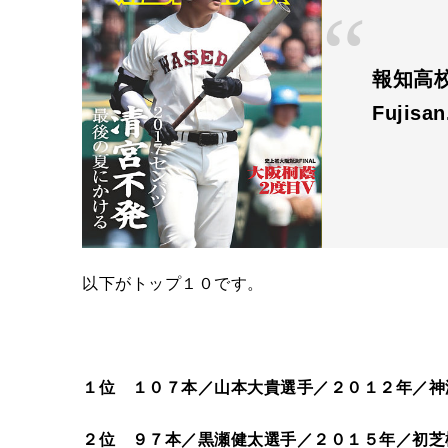
報知高校
Fujisa
以下がトップ１０です。
１位 １０７本／山本大貴選手／２０１２年／神
２位 ９７本／黒瀬健太選手／２０１５年／初芝