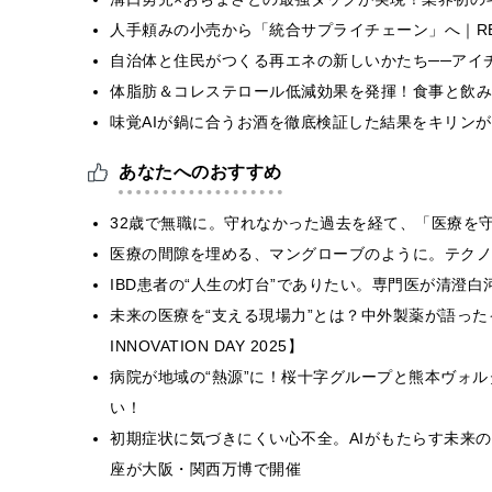
人手頼みの小売から「統合サプライチェーン」へ｜RE
自治体と住民がつくる再エネの新しいかたち──アイ
体脂肪＆コレステロール低減効果を発揮！食事と飲み
味覚AIが鍋に合うお酒を徹底検証した結果をキリンが
あなたへのおすすめ
32歳で無職に。守れなかった過去を経て、「医療を
医療の間隙を埋める、マングローブのように。テクノ
IBD患者の“人生の灯台”でありたい。専門医が清澄
未来の医療を“支える現場力”とは？中外製薬が語った
INNOVATION DAY 2025】
病院が地域の“熱源”に！桜十字グループと熊本ヴォ
い！
初期症状に気づきにくい心不全。AIがもたらす未来
座が大阪・関西万博で開催