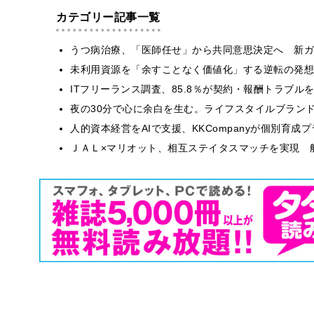
カテゴリー記事一覧
うつ病治療、「医師任せ」から共同意思決定へ 新ガ
​​未利用資源を「余すことなく価値化」する逆転の発
ITフリーランス調査、85.8％が契約・報酬トラブ
​夜の30分で心に余白を生む。ライフスタイルブラン
人的資本経営をAIで支援、KKCompanyが個別育成
ＪＡＬ×マリオット、相互ステイタスマッチを実現 