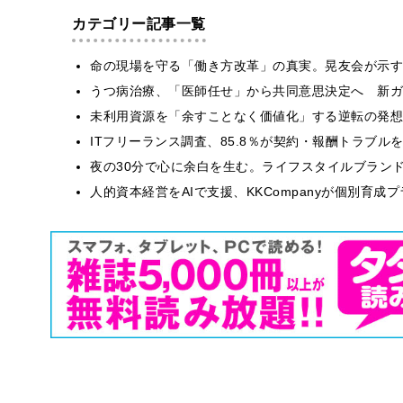
カテゴリー記事一覧
​命の現場を守る「働き方改革」の真実。晃友会が示
うつ病治療、「医師任せ」から共同意思決定へ 新ガ
​​未利用資源を「余すことなく価値化」する逆転の発
ITフリーランス調査、85.8％が契約・報酬トラブ
​夜の30分で心に余白を生む。ライフスタイルブラン
人的資本経営をAIで支援、KKCompanyが個別育成