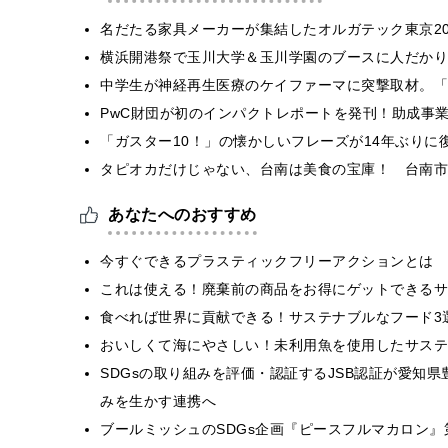
名だたる家具メーカーが集結したオルガテック東京20
横浜開港祭で玉川大学＆玉川学園のブースに人だかり
中学生が神経再生医療のケイファーマに突撃取材。「
PwC財団が初のインパクトレポートを発刊！助成事業
「ガスター10！」の懐かしいフレーズが14年ぶりに
タピオカだけじゃない、台南は美食の宝庫！ 台南市
あなたへのおすすめ
今すぐできるプラスティックフリーアクションとは
これは使える！廃棄前の商品をお得にゲットできるサ
食べれば世界に貢献できる！サステナブルなフード3
おいしくて海にやさしい！未利用魚を使用したサステ
SDGsの取り組みを評価・認証するJSB認証が愛知
みを生かす連携へ
ブールミッシュのSDGs企画『ピースフルマカロン