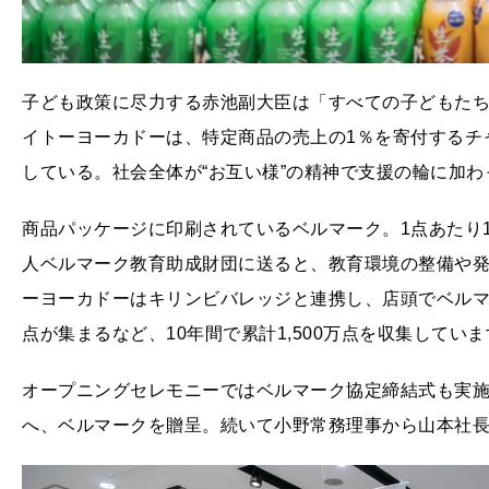
子ども政策に尽力する赤池副大臣は「すべての子どもた
イトーヨーカドーは、特定商品の売上の1％を寄付するチ
している。社会全体が“お互い様”の精神で支援の輪に加
商品パッケージに印刷されているベルマーク。1点あたり
人ベルマーク教育助成財団に送ると、教育環境の整備や
ーヨーカドーはキリンビバレッジと連携し、店頭でベルマー
点が集まるなど、10年間で累計1,500万点を収集していま
オープニングセレモニーではベルマーク協定締結式も実
へ、ベルマークを贈呈。続いて小野常務理事から山本社