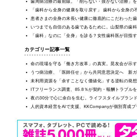
歯周病治療の最前線。「削らない・抜かない治療」を
「歯科から全身の健康を取り戻す」 歯科から全身の
患者さまの全身の末長い健康に徹底的にこだわった歯
いつまでも自信のある歯であるために。山梨県の歯科
「歯科」なのに「全身」を診る？女性歯科医が目指す
カテゴリー記事一覧
​命の現場を守る「働き方改革」の真実。晃友会が示
うつ病治療、「医師任せ」から共同意思決定へ 新ガ
​​未利用資源を「余すことなく価値化」する逆転の発
ITフリーランス調査、85.8％が契約・報酬トラブ
​夜の30分で心に余白を生む。ライフスタイルブラン
人的資本経営をAIで支援、KKCompanyが個別育成