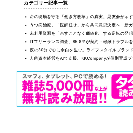
カテゴリー記事一覧
​命の現場を守る「働き方改革」の真実。晃友会が示
うつ病治療、「医師任せ」から共同意思決定へ 新ガ
​​未利用資源を「余すことなく価値化」する逆転の発
ITフリーランス調査、85.8％が契約・報酬トラブ
​夜の30分で心に余白を生む。ライフスタイルブラン
人的資本経営をAIで支援、KKCompanyが個別育成