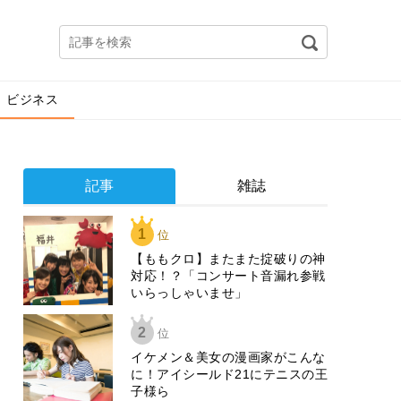
ビジネス
記事
雑誌
1
位
【ももクロ】またまた掟破りの神
対応！？「コンサート音漏れ参戦
いらっしゃいませ」
2
位
イケメン＆美女の漫画家がこんな
に！アイシールド21にテニスの王
子様ら