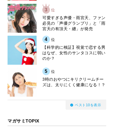
3
位
可愛すぎる声優・雨宮天、ファン
必見の「声優グランプリ」と「雨
宮天の有頂天・纏」が発売
4
位
【科学的に検証】視覚で恋する男
はなぜ、女性のサンタコスに弱い
のか？
5
位
3時のおやつにキリクリームチー
ズは、太りにくく健康になる！？
ベスト10を表示
マガサミTOPIX