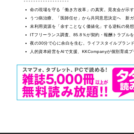
​命の現場を守る「働き方改革」の真実。晃友会が示
うつ病治療、「医師任せ」から共同意思決定へ 新ガ
​​未利用資源を「余すことなく価値化」する逆転の発
ITフリーランス調査、85.8％が契約・報酬トラブ
​夜の30分で心に余白を生む。ライフスタイルブラン
人的資本経営をAIで支援、KKCompanyが個別育成