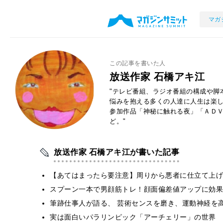
マガ
この記事を書いた人
放送作家 石橋アキ江
"テレビ番組、ラジオ番組の構成や脚
悩みを抱える多くの人達に人生は楽
参加作品「神秘に触れる夜」「ＡＤ
ど。"
放送作家 石橋アキ江が書いた記事
【あてはまったら要注意】周りから悪者に仕立て上げ
スプーン一本で男顔筋トレ！顔面偏差値アップに効果
筆跡仕事人が語る、 芸術センスを磨き、運動神経を
実は面白いパラリンピック「アーチェリー」の世界