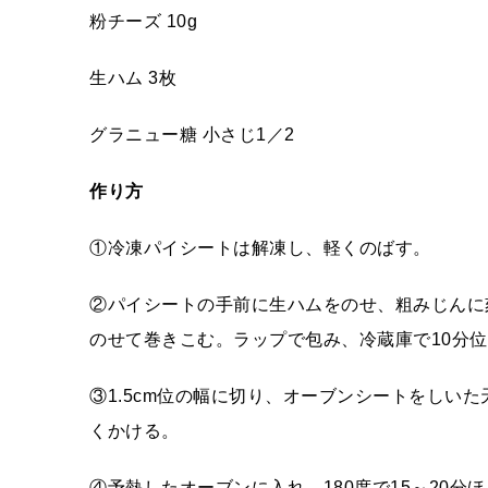
粉チーズ 10g
生ハム 3枚
グラニュー糖 小さじ1／2
作り方
①冷凍パイシートは解凍し、軽くのばす。
②パイシートの手前に生ハムをのせ、粗みじんに
のせて巻きこむ。ラップで包み、冷蔵庫で10分
③1.5cm位の幅に切り、オーブンシートをしい
くかける。
④予熱したオーブンに入れ、180度で15～20分