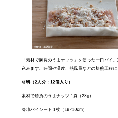
「素材で勝負のうまナッツ」を使った一口パイ。
込みます。時間や温度、熱風量などの焙煎工程に
材料（2
人分：12
個入り）
素材で勝負のうまナッツ 1袋（28g）
冷凍パイシート 1枚（18×10cm）