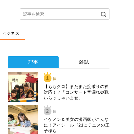
ビジネス
記事
雑誌
1
位
【ももクロ】またまた掟破りの神
対応！？「コンサート音漏れ参戦
いらっしゃいませ」
2
位
イケメン＆美女の漫画家がこんな
に！アイシールド21にテニスの王
子様ら