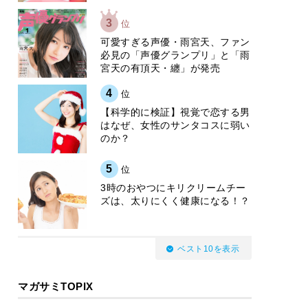
3
位
可愛すぎる声優・雨宮天、ファン
必見の「声優グランプリ」と「雨
宮天の有頂天・纏」が発売
4
位
【科学的に検証】視覚で恋する男
はなぜ、女性のサンタコスに弱い
のか？
5
位
3時のおやつにキリクリームチー
ズは、太りにくく健康になる！？
ベスト10を表示
マガサミTOPIX