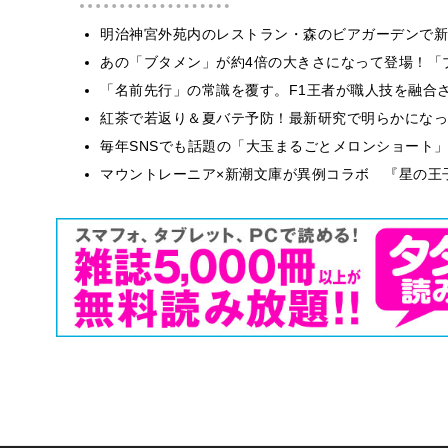
明治神宮外苑内のレストラン・森のビアガーデンで新
あの「ブタメン」が約4倍の大きさになって登場！「ブ
​​「名前先行」の常識を覆す。F1王者が職人技を融
紅茶で若返り＆夏バテ予防！最新研究で明らかになっ
毎年SNSでも話題の「大玉まるごとメロンショート
マウントレーニア×新潮文庫が異例コラボ 『星の王