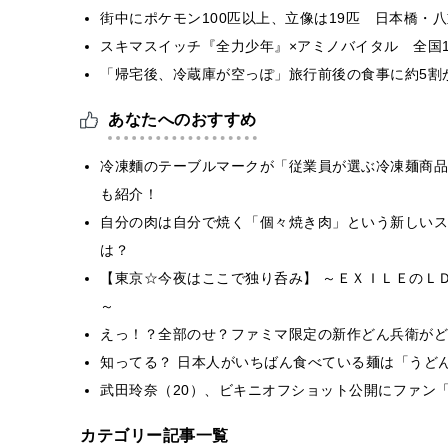
街中にポケモン100匹以上、立像は19匹 日本橋・八
スキマスイッチ『全力少年』×アミノバイタル 全国1
「帰宅後、冷蔵庫が空っぽ」旅行前後の食事に約5割
あなたへのおすすめ
冷凍麵のテーブルマークが「従業員が選ぶ冷凍麺商品
も紹介！
自分の肉は自分で焼く「個々焼き肉」という新しいス
は？
【東京☆今夜はここで独り呑み】 ～ＥＸＩＬＥのＬ
～
えっ！？全部のせ？ファミマ限定の新作どん兵衛がど
知ってる？ 日本人がいちばん食べている麺は「うど
武田玲奈（20）、ビキニオフショット公開にファン
カテゴリー記事一覧