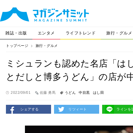
雑誌・出版
エンタメ
ライフトレンド
旅行・グルメ
トップページ
旅行・グルメ
ミシュランも認めた名店「は
とだしと博多うどん」の店が
2022/09/01
佐藤 勇馬
うどん
中目黒
はし田
シェアする
リツィート
ラインを