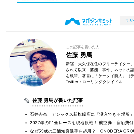
マガ
この記事を書いた人
佐藤 勇馬
新宿・大久保在住のフリーライター。
されて以来、芸能、事件、ネットの
を執筆。著書に「ケータイ廃人」（デ
Twitter：ローリングクレイドル
佐藤 勇馬が書いた記事
石井杏奈、アシックス新旗艦店に「没入できる場所」
2027年のF1全レースを現地観戦！ 航空券・宿泊
なぜ59歳の三浦知良選手を起用？ ONODERA GR