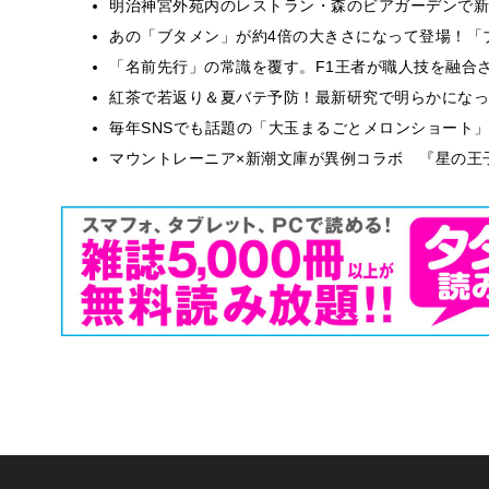
明治神宮外苑内のレストラン・森のビアガーデンで新
あの「ブタメン」が約4倍の大きさになって登場！「ブ
​​「名前先行」の常識を覆す。F1王者が職人技を融
紅茶で若返り＆夏バテ予防！最新研究で明らかになっ
毎年SNSでも話題の「大玉まるごとメロンショート
マウントレーニア×新潮文庫が異例コラボ 『星の王