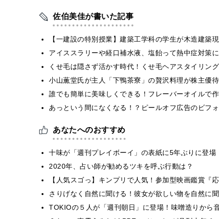
佐伯美佳が書いた記事
【一建設の特別授業】建築工学科の学生が木造建築現
アイススラリーや経口補水液、塩飴って熱中症対策に
くせ毛は隠さず活かす時代！くせ毛ヘアスタイリング
小山薫堂氏が主人「下鴨茶寮」の贅沢料理が株主優待
誰でも簡単に美味しくできる！フレーバーオイルで作
あっという間になくなる！？ピールオフ広告のビフォ
あなたへのおすすめ
十味が「週刊プレイボーイ」の表紙に5年ぶりに登場
2020年、占い師が勧めるツキを呼ぶ行動は？
【人気スゴっ】キンプリで人気！参加型映画鑑賞『応
さりげなく自然に聞ける！彼女が欲しい物を自然に聞
TOKIOの５人が「週刊朝日」に登場！味噌造りから