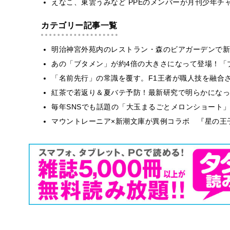
えなこ、東雲うみなど PPEのメンバーが月刊少年チ
カテゴリー記事一覧
明治神宮外苑内のレストラン・森のビアガーデンで新
あの「ブタメン」が約4倍の大きさになって登場！「ブ
​​「名前先行」の常識を覆す。F1王者が職人技を融
紅茶で若返り＆夏バテ予防！最新研究で明らかになっ
毎年SNSでも話題の「大玉まるごとメロンショート
マウントレーニア×新潮文庫が異例コラボ 『星の王