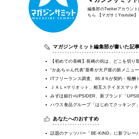
編集部のTwitterアカウ
ちら
【マガサミYoutube】
マガジンサミット編集部が書いた記
【初めての長崎】長崎の街は、どこを切り
“かあちゃん代表”亜希が大戸屋の新メニュ
ITフリーランス調査、85.8％が契約・報
ＪＡＬ×マリオット、相互ステイタスマッ
みずほ銀行×UPSIDER、新ブランド「UPSIDER
ハウス食品グループ「はじめてクッキング」
あなたへのおすすめ
話題のナッツバー「BE-KIND」に新フ