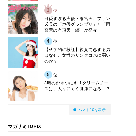
3
位
可愛すぎる声優・雨宮天、ファン
必見の「声優グランプリ」と「雨
宮天の有頂天・纏」が発売
4
位
【科学的に検証】視覚で恋する男
はなぜ、女性のサンタコスに弱い
のか？
5
位
3時のおやつにキリクリームチー
ズは、太りにくく健康になる！？
ベスト10を表示
マガサミTOPIX