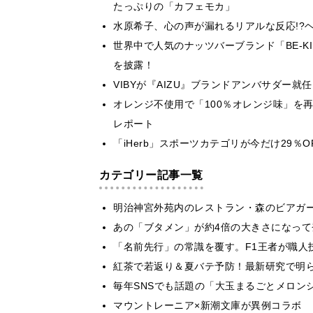
たっぷりの「カフェモカ」
水原希子、心の声が漏れるリアルな反応!?
世界中で人気のナッツバーブランド「BE-K
を披露！
VIBYが『AIZU』ブランドアンバサダー
オレンジ不使用で「100％オレンジ味」を再
レポート
「iHerb」スポーツカテゴリが今だけ29
カテゴリー記事一覧
明治神宮外苑内のレストラン・森のビアガ
あの「ブタメン」が約4倍の大きさになって
​​「名前先行」の常識を覆す。F1王者が職
紅茶で若返り＆夏バテ予防！最新研究で明
毎年SNSでも話題の「大玉まるごとメロン
マウントレーニア×新潮文庫が異例コラボ