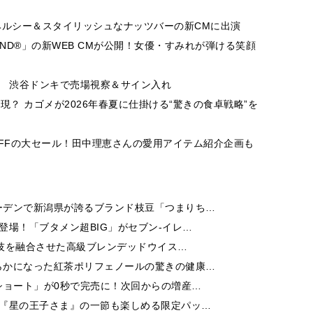
ヘルシー＆スタイリッシュなナッツバーの新CMに出演
IND®」の新WEB CMが公開！女優・すみれが弾ける笑顔
就任 渋谷ドンキで売場視察＆サイン入れ
現？ カゴメが2026年春夏に仕掛ける“驚きの食卓戦略”を
％OFFの大セール！田中理恵さんの愛用アイテム紹介企画も
ーデンで新潟県が誇るブランド枝豆「つまりち…
登場！「ブタメン超BIG」がセブン‐イレ…
人技を融合させた高級ブレンデッドウイス…
らかになった紅茶ポリフェノールの驚きの健康…
ショート」が0秒で完売に！次回からの増産…
 『星の王子さま』の一節も楽しめる限定パッ…