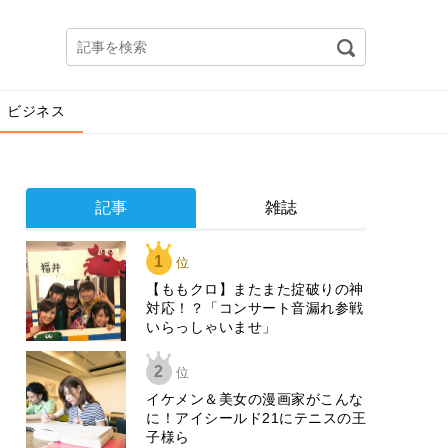
ビジネス
記事
雑誌
1
位
【ももクロ】またまた掟破りの神
対応！？「コンサート音漏れ参戦
いらっしゃいませ」
2
位
イケメン＆美女の漫画家がこんな
に！アイシールド21にテニスの王
子様ら