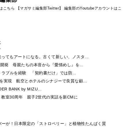
ントはこちら
【マガサミ編集部Twitter】
編集部のYoutubeアカウントはこ
事
取ってもアートになる。古くて新しい、ノスタ…
ー開発 母親たちの本音から『愛情めし』を…
酬トラブルを経験 「契約書だけ」では防…
チを実現 航空とホテルのシナジーで良質な顧…
 BANK by MIZU…
教室30周年 親子2世代の実話を新CMに
レーバーが！日本限定の「ストロベリー」と植物性たんぱく質